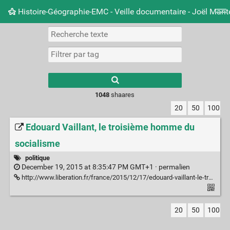
Histoire-Géographie-EMC - Veille documentaire - Joël Mari
Nuage de tags
Mur d'images
Quotidien
Carnet 
Type 1 or more
characters for
results.
1048
shaares
20
50
100
Edouard Vaillant, le troisième homme du
socialisme
politique
December 19, 2015 at 8:35:47 PM GMT+1 ·
permalien
http://www.liberation.fr/france/2015/12/17/edouard-vaillant-le-troisieme-homme-du-socialisme_1421509
20
50
100