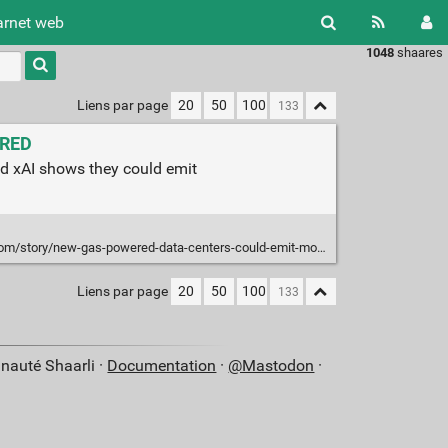
arnet web
1048
shaares
Type 1 or
more
characters
Liens par page
20
50
100
for
results.
IRED
nd xAI shows they could emit
w-gas-powered-data-centers-could-emit-more-greenhouse-gases-than-entire-nations/
Liens par page
20
50
100
nauté Shaarli ·
Documentation
·
@Mastodon
·