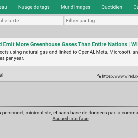
teau
Nuage de tags
Mur d'images
Quotidien
C
 Emit More Greenhouse Gases Than Entire Nations | W
jects using natural gas and linked to OpenAI, Meta, Microsoft, a
s per year.
https://www.wired.com/story/ne
 personnel, minimaliste, et sans base de données par la commu
Accueil interface