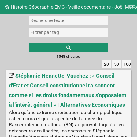
Histoire-Géographie-EMC - Veille documentaire - Joël Mari
Nuage de tags
Mur d'images
Quotidien
Carnet 
Type 1 or more
characters for
results.
1048
shaares
20
50
100
Stéphanie Hennette-Vauchez : « Conseil
d'Etat et Conseil constitutionnel raisonnent
comme si les droits fondamentaux s'opposaient
à l'intérêt général » | Alternatives Economiques
Alors qu’une extrême droitisation du champ politique
est en cours et que le spectre de l’arrivée du
Rassemblement national (RN) au pouvoir inquiète les
défenseurs des libertés, les chercheurs Stéphanie
Hennette-Vauchez et Antoine Vauchez livrent, dans une