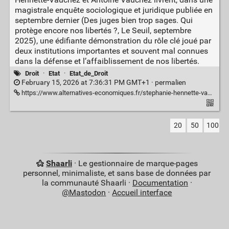
magistrale enquête sociologique et juridique publiée en
septembre dernier (Des juges bien trop sages. Qui
protège encore nos libertés ?, Le Seuil, septembre
2025), une édifiante démonstration du rôle clé joué par
deux institutions importantes et souvent mal connues
dans la défense et l’affaiblissement de nos libertés.
Droit
·
Etat
·
Etat_de_Droit
February 15, 2026 at 7:36:31 PM GMT+1 ·
permalien
https://www.alternatives-economiques.fr/stephanie-hennette-vauchez-conseil-detat-et-conseil-constitutionnel-rai/00117739
20
50
100
Shaarli
· Le gestionnaire de marque-pages
personnel, minimaliste, et sans base de données par
la communauté Shaarli ·
Documentation
·
@Mastodon
·
Accueil interface