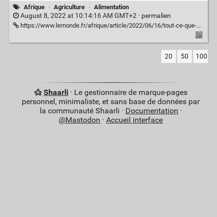
Afrique
·
Agriculture
·
Alimentation
August 8, 2022 at 10:14:16 AM GMT+2 ·
permalien
https://www.lemonde.fr/afrique/article/2022/06/16/tout-ce-que-nous-consommons-vient-de-nos-parcelles-au-senegal-l-agroecologie-au-service-de-l-independance-des-femmes_6130672_3212.html
20
50
100
Shaarli
· Le gestionnaire de marque-pages
personnel, minimaliste, et sans base de données par
la communauté Shaarli ·
Documentation
·
@Mastodon
·
Accueil interface