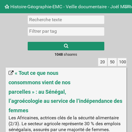
Histoire-Géographie-EMC - Veille documentaire - Joël Mari
Nuage de tags
Mur d'images
Quotidien
Carnet 
Type 1 or more
characters for
results.
1048
shaares
20
50
100
« Tout ce que nous
consommons vient de nos
parcelles » : au Sénégal,
l’agroécologie au service de l’indépendance des
femmes
Les Africaines, actrices clés de la sécurité alimentaire
(2/3). Le secteur agricole représente 30 % des emplois
sénégalais, assurés par une majorité de femmes.