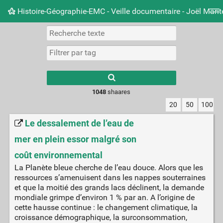
Histoire-Géographie-EMC - Veille documentaire - Joël Mari
Nuage de tags
Mur d'images
Quotidien
Carnet 
Type 1 or more
characters for
results.
1048
shaares
20
50
100
Le dessalement de l’eau de
mer en plein essor malgré son
coût environnemental
La Planète bleue cherche de l’eau douce. Alors que les
ressources s’amenuisent dans les nappes souterraines
et que la moitié des grands lacs déclinent, la demande
mondiale grimpe d’environ 1 % par an. A l’origine de
cette hausse continue : le changement climatique, la
croissance démographique, la surconsommation,