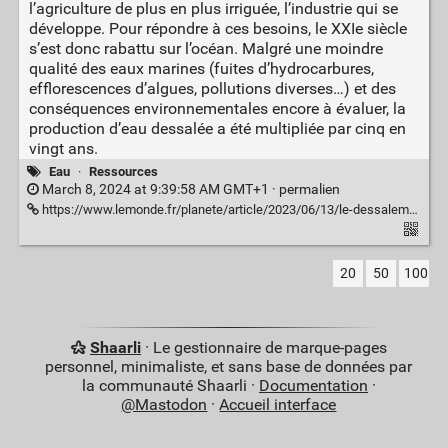
l’agriculture de plus en plus irriguée, l’industrie qui se
développe. Pour répondre à ces besoins, le XXIe siècle
s’est donc rabattu sur l’océan. Malgré une moindre
qualité des eaux marines (fuites d’hydrocarbures,
efflorescences d’algues, pollutions diverses…) et des
conséquences environnementales encore à évaluer, la
production d’eau dessalée a été multipliée par cinq en
vingt ans.
Eau
·
Ressources
March 8, 2024 at 9:39:58 AM GMT+1 ·
permalien
https://www.lemonde.fr/planete/article/2023/06/13/le-dessalement-de-l-eau-de-mer-en-plein-essor-malgre-son-cout-environnemental_6177369_3244.html
20
50
100
Shaarli
· Le gestionnaire de marque-pages
personnel, minimaliste, et sans base de données par
la communauté Shaarli ·
Documentation
·
@Mastodon
·
Accueil interface