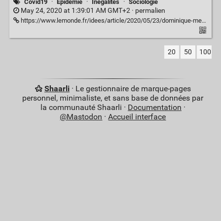
Covid19
·
Epidémie
·
Inégalités
·
Sociologie
May 24, 2020 at 1:39:01 AM GMT+2 ·
permalien
https://www.lemonde.fr/idees/article/2020/05/23/dominique-meda-les-plus-forts-taux-de-surmortalite-concernent-les-travailleurs-essentiels_6040511_3232.html
20
50
100
Shaarli
· Le gestionnaire de marque-pages
personnel, minimaliste, et sans base de données par
la communauté Shaarli ·
Documentation
·
@Mastodon
·
Accueil interface