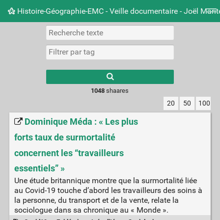
Histoire-Géographie-EMC - Veille documentaire - Joël Mari
Nuage de tags
Mur d'images
Quotidien
Carnet 
Type 1 or more
characters for
results.
1048
shaares
20
50
100
Dominique Méda : « Les plus
forts taux de surmortalité
concernent les “travailleurs
essentiels” »
Une étude britannique montre que la surmortalité liée
au Covid-19 touche d’abord les travailleurs des soins à
la personne, du transport et de la vente, relate la
sociologue dans sa chronique au « Monde ».