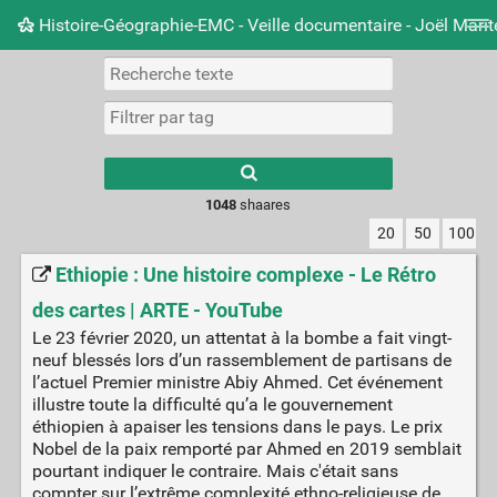
Histoire-Géographie-EMC - Veille documentaire - Joël Mari
Nuage de tags
Mur d'images
Quotidien
Carnet 
Type 1 or more
characters for
results.
1048
shaares
20
50
100
Ethiopie : Une histoire complexe - Le Rétro
des cartes | ARTE - YouTube
Le 23 février 2020, un attentat à la bombe a fait vingt-
neuf blessés lors d’un rassemblement de partisans de
l’actuel Premier ministre Abiy Ahmed. Cet événement
illustre toute la difficulté qu’a le gouvernement
éthiopien à apaiser les tensions dans le pays. Le prix
Nobel de la paix remporté par Ahmed en 2019 semblait
pourtant indiquer le contraire. Mais c'était sans
compter sur l’extrême complexité ethno-religieuse de