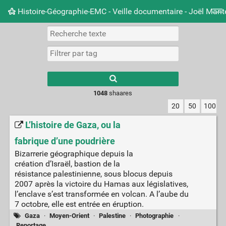
Histoire-Géographie-EMC - Veille documentaire - Joël Mari
Nuage de tags
Mur d'images
Quotidien
Carnet 
Type 1 or more
characters for
results.
1048
shaares
20
50
100
L’histoire de Gaza, ou la
fabrique d’une poudrière
Bizarrerie géographique depuis la
création d’Israël, bastion de la
résistance palestinienne, sous blocus depuis
2007 après la victoire du Hamas aux législatives,
l’enclave s’est transformée en volcan. A l’aube du
7 octobre, elle est entrée en éruption.
Gaza
·
Moyen-Orient
·
Palestine
·
Photographie
·
Reportage