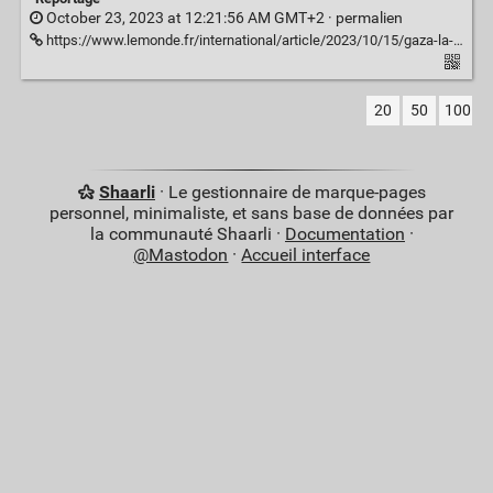
October 23, 2023 at 12:21:56 AM GMT+2 ·
permalien
https://www.lemonde.fr/international/article/2023/10/15/gaza-la-fabrique-d-une-poudriere_6194561_3210.html
20
50
100
Shaarli
· Le gestionnaire de marque-pages
personnel, minimaliste, et sans base de données par
la communauté Shaarli ·
Documentation
·
@Mastodon
·
Accueil interface