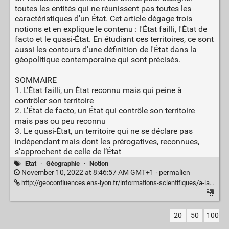
toutes les entités qui ne réunissent pas toutes les
caractéristiques d'un État. Cet article dégage trois
notions et en explique le contenu : l'État failli, l'État de
facto et le quasi-État. En étudiant ces territoires, ce sont
aussi les contours d'une définition de l'État dans la
géopolitique contemporaine qui sont précisés.
SOMMAIRE
1. L’État failli, un État reconnu mais qui peine à
contrôler son territoire
2. L’État de facto, un État qui contrôle son territoire
mais pas ou peu reconnu
3. Le quasi-État, un territoire qui ne se déclare pas
indépendant mais dont les prérogatives, reconnues,
s’approchent de celle de l’État
Etat
·
Géographie
·
Notion
November 10, 2022 at 8:46:57 AM GMT+1 ·
permalien
http://geoconfluences.ens-lyon.fr/informations-scientifiques/a-la-une/notion-a-la-une/etat-failli-de-facto-quasi-etat
20
50
100