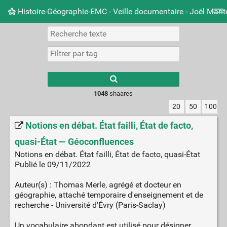
Histoire-Géographie-EMC - Veille documentaire - Joël Mari
Nuage de tags
Mur d'images
Quotidien
Carnet 
Type 1 or more
characters for
results.
1048
shaares
20
50
100
Notions en débat. État failli, État de facto,
quasi-État — Géoconfluences
Notions en débat. État failli, État de facto, quasi-État
Publié le 09/11/2022
Auteur(s) : Thomas Merle, agrégé et docteur en
géographie, attaché temporaire d'enseignement et de
recherche - Université d'Évry (Paris-Saclay)
Un vocabulaire abondant est utilisé pour désigner