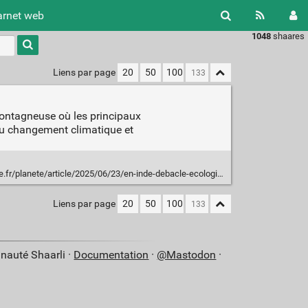
arnet web
1048
shaares
Type 1 or
more
characters
Liens par page
20
50
100
for
results.
montagneuse où les principaux
t du changement climatique et
/article/2025/06/23/en-inde-debacle-ecologique-au-pays-des-dieux_6615390_3244.html
Liens par page
20
50
100
nauté Shaarli ·
Documentation
·
@Mastodon
·