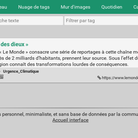
teau
Nuage de tags
Mur d'images
Quotidien
C
 des dieux »
 « Le Monde » consacre une série de reportages à cette chaîne 
rès de 2 milliards d’habitants, prennent leur source. Sous l’effe
 région connaît des transformations lourdes de conséquences.
·
Urgence_Climatique
https://www.lemonde.fr/planete
 personnel, minimaliste, et sans base de données par la commu
Accueil interface