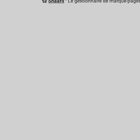
Shaarli
· Le gestionnaire de marque-pages