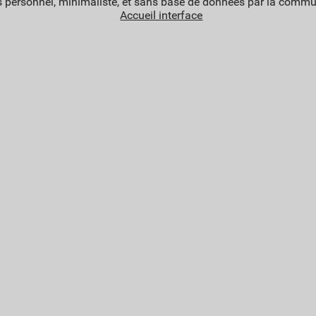
 personnel, minimaliste, et sans base de données par la commu
Accueil interface