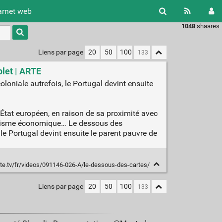
arnet web
1048
shaares
Type 1 or
more
characters
Liens par page
20
50
100
for
results.
plet | ARTE
loniale autrefois, le Portugal devint ensuite
e État européen, en raison de sa proximité avec
ynamisme économique… Le dessous des
 le Portugal devint ensuite le parent pauvre de
te.tv/fr/videos/091146-026-A/le-dessous-des-cartes/
Liens par page
20
50
100