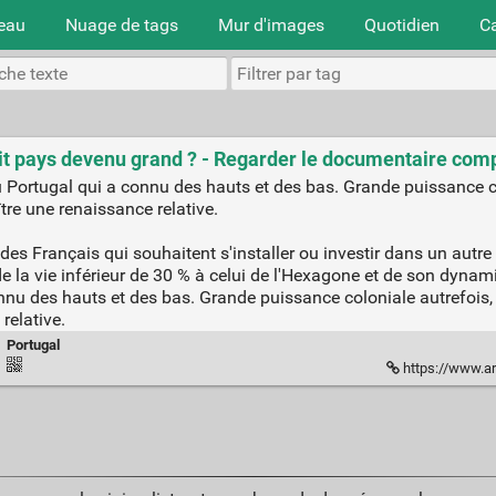
teau
Nuage de tags
Mur d'images
Quotidien
C
tit pays devenu grand ? - Regarder le documentaire com
du Portugal qui a connu des hauts et des bas. Grande puissance co
tre une renaissance relative.
des Français qui souhaitent s'installer ou investir dans un autr
de la vie inférieur de 30 % à celui de l'Hexagone et de son d
connu des hauts et des bas. Grande puissance coloniale autrefois,
 relative.
·
Portugal
·
https://www.ar