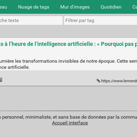
teau
Nuage de tags
Mur d'images
Quotidien
C
 à l’heure de l’intelligence artificielle : « Pourquoi pas
mière les transformations invisibles de notre époque. Cette sema
ce artificielle.
https://www.lemonde.fr/m-le-mag/article/2026/05/02/les-conseils-
 personnel, minimaliste, et sans base de données par la commu
Accueil interface