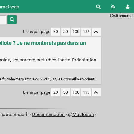
arnet web
1048
shaares
Type 1 or
more
characters
Liens par page
20
50
100
for
results.
 pilote ? Je ne monterais pas dans un
ine, les parents perturbés face à l’orientation
en-orientation-des-parents-a-l-heure-de-l-intelligence-artificielle-pourquoi-pas-pilote-je-ne-monterais-pas-dans-un-avion-dont-le-pilote-est-une-ia_6684849_4500055.html
Liens par page
20
50
100
nauté Shaarli ·
Documentation
·
@Mastodon
·