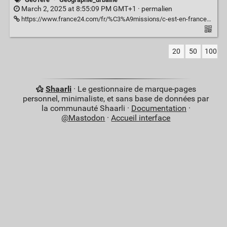
March 2, 2025 at 8:55:09 PM GMT+1 ·
permalien
https://www.france24.com/fr/%C3%A9missions/c-est-en-france/20250228-t%C3%A9l%C3%A9travail-tours-vieillissantes-la-d%C3%A9fense-un-quartier-d-affaires-en-p%C3%A9ril
20
50
100
Shaarli
· Le gestionnaire de marque-pages
personnel, minimaliste, et sans base de données par
la communauté Shaarli ·
Documentation
·
@Mastodon
·
Accueil interface