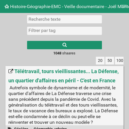
Histoire-Géographie-EMC - Veille documentaire - Joël Mari
Nuage de tags
Mur d'images
Quotidien
Carnet 
Type 1 or more
characters for
results.
1048
shaares
20
50
100
Télétravail, tours vieillissantes... La Défense,
un quartier d'affaires en péril - C'est en France
Autrefois symbole de dynamisme et de modernité, le
quartier d'affaires de La Défense traverse une crise
sans précédent depuis la pandémie de Covid. Avec la
généralisation du télétravail et des tours vieillissantes,
le taux de vacance des bureaux a explosé. La Défense
est-elle condamnée à ce déclin ou peut-elle se
réinventer et trouver un nouveau modèle ?
Géo1ère
·
Géographie_urbaine