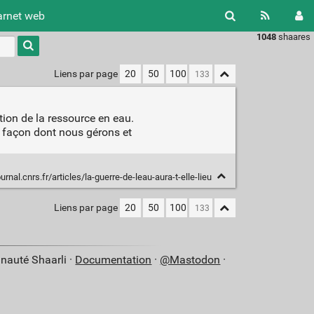
arnet web
1048
shaares
Type 1 or
more
characters
Liens par page
20
50
100
for
results.
tion de la ressource en eau.
la façon dont nous gérons et
ournal.cnrs.fr/articles/la-guerre-de-leau-aura-t-elle-lieu
Liens par page
20
50
100
nauté Shaarli ·
Documentation
·
@Mastodon
·