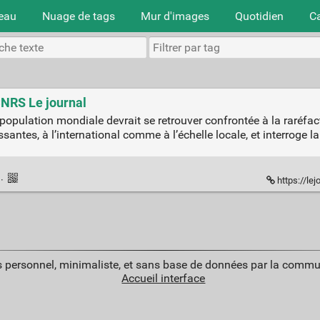
teau
Nuage de tags
Mur d'images
Quotidien
C
 CNRS Le journal
population mondiale devrait se retrouver confrontée à la raréfac
santes, à l’international comme à l’échelle locale, et interroge 
n
·
https://lej
 personnel, minimaliste, et sans base de données par la commu
Accueil interface