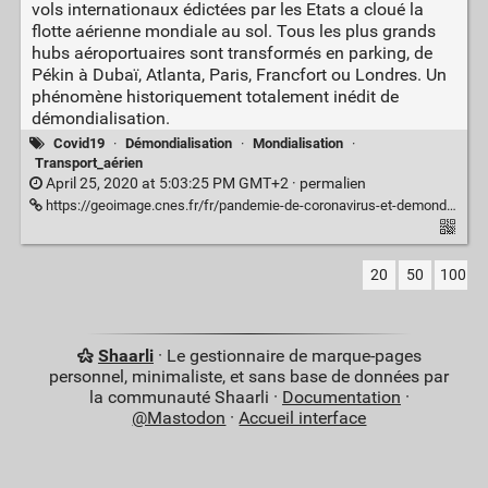
vols internationaux édictées par les Etats a cloué la
flotte aérienne mondiale au sol. Tous les plus grands
hubs aéroportuaires sont transformés en parking, de
Pékin à Dubaï, Atlanta, Paris, Francfort ou Londres. Un
phénomène historiquement totalement inédit de
démondialisation.
Covid19
·
Démondialisation
·
Mondialisation
·
Transport_aérien
April 25, 2020 at 5:03:25 PM GMT+2 ·
permalien
https://geoimage.cnes.fr/fr/pandemie-de-coronavirus-et-demondialisation-la-flotte-aerienne-mondiale-clouee-au-sol
20
50
100
Shaarli
· Le gestionnaire de marque-pages
personnel, minimaliste, et sans base de données par
la communauté Shaarli ·
Documentation
·
@Mastodon
·
Accueil interface