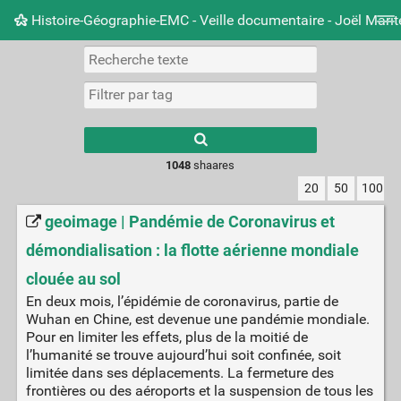
Histoire-Géographie-EMC - Veille documentaire - Joël Mari
Nuage de tags
Mur d'images
Quotidien
Carnet 
Type 1 or more
characters for
results.
1048
shaares
20
50
100
geoimage | Pandémie de Coronavirus et
démondialisation : la flotte aérienne mondiale
clouée au sol
En deux mois, l’épidémie de coronavirus, partie de
Wuhan en Chine, est devenue une pandémie mondiale.
Pour en limiter les effets, plus de la moitié de
l’humanité se trouve aujourd’hui soit confinée, soit
limitée dans ses déplacements. La fermeture des
frontières ou des aéroports et la suspension de tous les