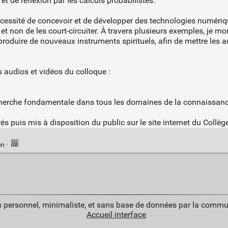
 et de réflexion par les calculs probabilistes.
a nécessité de concevoir et de développer des technologies numéri
et non de les court-circuiter. À travers plusieurs exemples, je mon
ur produire de nouveaux instruments spirituels, afin de mettre l
 audios et vidéos du colloque :
cherche fondamentale dans tous les domaines de la connaissance 
és puis mis à disposition du public sur le site internet du Collèg
en
·
 personnel, minimaliste, et sans base de données par la commu
Accueil interface