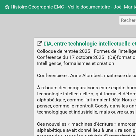
Histoire-Géographie-EMC - Veille documentaire - Joël Mari
L'IA, entre technologie intellectuell
Colloque de rentrée 2025 : Formes de l’intelli
Conférence du 17 octobre 2025 : (Dé)formations a
Intelligence, formalismes et création
Conférencière : Anne Alombert, maîtresse de co
À rebours des comparaisons entre esprits humai
technologie intellectuelle », qui forme et défo
alphabétique, comme l’affirmaient déjà Nora et 
penser, comme le montrait Goody dans les anné
technologique et industrielle, mais ouvre aussi 
Ces nouvelles « machines d'écriture » amorcen
alphabétique avait donné lieu à une « raison g