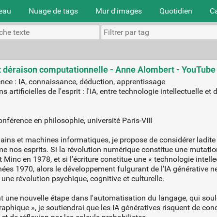
teau
Nuage de tags
Mur d'images
Quotidien
C
e et déraison computationnelle - Anne Alombert - YouTube
gence : IA, connaissance, déduction, apprentissage
rtificielles de l'esprit : l'IA, entre technologie intellectuelle e
nférence en philosophie, université Paris-VIII
ns et machines informatiques, je propose de considérer ladite «
rme nos esprits. Si la révolution numérique constitue une mutatio
Minc en 1978, et si l’écriture constitue une « technologie intel
es 1970, alors le développement fulgurant de l’IA générative n
une révolution psychique, cognitive et culturelle.
t une nouvelle étape dans l'automatisation du langage, qui soulè
raphique », je soutiendrai que les IA génératives risquent de con