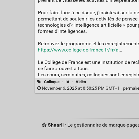
prenant de vitesse les activités d'interprétation
Pour faire face à ce risque, j'insisterai sur l
permettant de soutenir les activités de pensée, 
technologies d’« intelligence artificielle » po
formes d'intelligences.
Retrouvez le programme et les enregistrements
https://www.college-de-france.fr/fr/a
...
Le Collège de France est une institution de re
se faire » ouvert à tous.
Les cours, séminaires, colloques sont enregistr
Colloque
·
IA
·
Vidéo
November 6, 2025 at 8:58:25 PM GMT+1 ·
permali
Shaarli
· Le gestionnaire de marque-pages