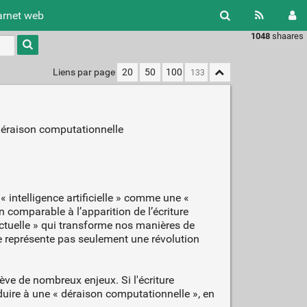
arnet web
1048
shaares
Type 1 or
more
characters
Liens par page
20
50
100
for
results.
t déraison computationnelle
 intelligence artificielle » comme une «
n comparable à l’apparition de l’écriture
lectuelle » qui transforme nos manières de
e représente pas seulement une révolution
ve de nombreux enjeux. Si l'écriture
duire à une « déraison computationnelle », en