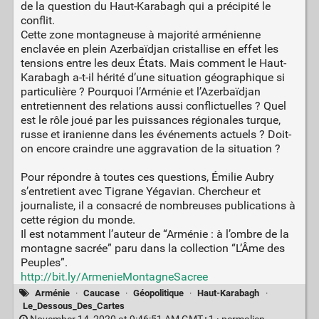
de la question du Haut-Karabagh qui a précipité le
conflit.
Cette zone montagneuse à majorité arménienne
enclavée en plein Azerbaïdjan cristallise en effet les
tensions entre les deux États. Mais comment le Haut-
Karabagh a-t-il hérité d’une situation géographique si
particulière ? Pourquoi l’Arménie et l’Azerbaïdjan
entretiennent des relations aussi conflictuelles ? Quel
est le rôle joué par les puissances régionales turque,
russe et iranienne dans les événements actuels ? Doit-
on encore craindre une aggravation de la situation ?
Pour répondre à toutes ces questions, Émilie Aubry
s’entretient avec Tigrane Yégavian. Chercheur et
journaliste, il a consacré de nombreuses publications à
cette région du monde.
Il est notamment l’auteur de “Arménie : à l’ombre de la
montagne sacrée” paru dans la collection “L’Âme des
Peuples”.
http://bit.ly/ArmenieMontagneSacree
Arménie
·
Caucase
·
Géopolitique
·
Haut-Karabagh
·
Le_Dessous_Des_Cartes