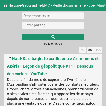
Histoire-Géographie-EMC - Veille documentaire - Joël Mari
Nuage de tags
Mur d'images
Quotidien
Carnet 
Type 1 or more
characters for
results.
1048
shaares
20
50
100
Haut-Karabagh : le conflit entre Arméniens et
Azéris - Leçon de géopolitique #11 - Dessous
des cartes - YouTube
Depuis la fin du mois de septembre, l’Arménie et
l’Azerbaïdjan s’affrontent dans des combats meurtriers.
Drones, chars, armes anti-aériennes, bombardement de
cibles civiles : le différend qui oppose les deux pays
depuis de nombreuses années ressemble de plus en
plus à une véritable guerre. C’est le contentieux autour