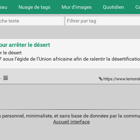
teau
Nuage de tags
Mur d'images
Quotidien
C
ur arrêter le désert
 le désert
ous l’égide de l’Union africaine afin de ralentir la désertificatio
n
·
https://www.lemonde.fr/afrique/vi
 personnel, minimaliste, et sans base de données par la commu
Accueil interface