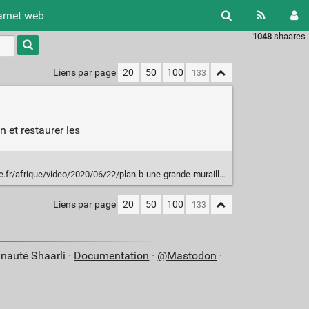
arnet web
1048
shaares
Type 1 or
more
characters
Liens par page
20
50
100
for
results.
n et restaurer les
deo/2020/06/22/plan-b-une-grande-muraille-verte-pour-arreter-le-desert_6043785_3212.html
Liens par page
20
50
100
nauté Shaarli ·
Documentation
·
@Mastodon
·