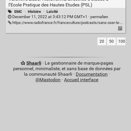
l'Ecole Pratique des Hautes Etudes (PSL)
EMC
·
Histoire
·
Laïcité
December 11, 2022 at 3:43:12 PM GMT+1 ·
permalien
https://www.radiofrance.fr/franceculture/podcasts/sans-oser-le-demander/qui-a-eu-un-jour-cette-idee-d-inventer-la-laicite-7451097
20
50
100
Shaarli
· Le gestionnaire de marque-pages
personnel, minimaliste, et sans base de données par
la communauté Shaarli ·
Documentation
·
@Mastodon
·
Accueil interface