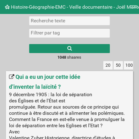
Histoire-Géographie-EMC - Veille documentaire - Joël Mari
Nuage de tags
Mur d'images
Quotidien
Carnet 
Type 1 or more
characters for
results.
1048
shaares
20
50
100
Qui a eu un jour cette idée
d’inventer la laïcité ?
9 décembre 1905 : la loi de séparation
des Églises et de l'État est
promulguée. Retour aux sources de ce principe qui
continue à être discuté et à alimenter les polémiques.
Comment la France en est-elle venue à promulguer la
loi de séparation entre les Eglises et l’Etat ?
Avec
Valentine Zuber Historienne, directrice d'études à