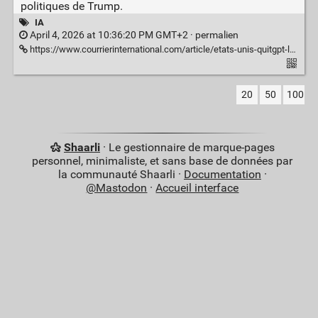
politiques de Trump.
IA
April 4, 2026 at 10:36:20 PM GMT+2 ·
permalien
https://www.courrierinternational.com/article/etats-unis-quitgpt-la-campagne-pour-resilier-son-abonnement-a-chatgpt-prend-de-l-ampleur_240494
20
50
100
Shaarli
· Le gestionnaire de marque-pages
personnel, minimaliste, et sans base de données par
la communauté Shaarli ·
Documentation
·
@Mastodon
·
Accueil interface