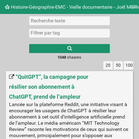
Histoire-Géographie-EMC - Veille documentaire - Joël Mari
Nuage de tags
Mur d'images
Quotidien
Carnet 
Type 1 or more
characters for
results.
1048
shaares
20
50
100
“QuitGPT”, la campagne pour
résilier son abonnement à
ChatGPT, prend de l’ampleur
Lancée sur la plateforme Reddit, une initiative visant à
encourager les usagers de ChatGPT à résilier leur
abonnement à cet outil d’intelligence artificielle prend
de l’ampleur. Le média américain “MIT Technology
Review” raconte les motivations de ceux qui suivent ce
mouvement, principalement pour s’opposer aux