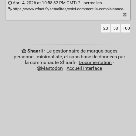
April 4, 2026 at 10:58:32 PM GMT+2 ·
permalien
https://www.zdnet.fr/actualites/voici-comment-la-complaisance-des-chatbots-peut-provoquer-une-psychose-de-lia-meme-chez-les-utilisateurs-les-plus-rationnels-493081.htm
20
50
100
Shaarli
· Le gestionnaire de marque-pages
personnel, minimaliste, et sans base de données par
la communauté Shaarli ·
Documentation
·
@Mastodon
·
Accueil interface