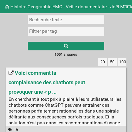
Histoire-Géographie-EMC - Veille documentaire - Joël Mari
Nuage de tags
Mur d'images
Quotidien
Carnet 
Type 1 or more
characters for
results.
1051
shaares
20
50
100
Voici comment la
complaisance des chatbots peut
provoquer une « p ...
En cherchant à tout prix à plaire à leurs utilisateurs, les
chatbots comme ChatGPT peuvent entraîner des
personnes parfaitement rationnelles dans une spirale
délirante aux conséquences parfois tragiques. Et la
solution n'est pas dans les recommandations d'usage.
IA