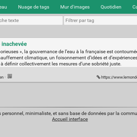
teau
Nuage de tags
Mur d'images
Quotidien
C
e inachevée
rieuses », la gouvernance de l’eau à la française est contournée
hauffement climatique, un foisonnement d’idées et d’expériences i
 à définir collectivement les mesures d’une sobriété juste.
ien
·
https://www.lemonde.fr/idees/a
 personnel, minimaliste, et sans base de données par la commu
Accueil interface