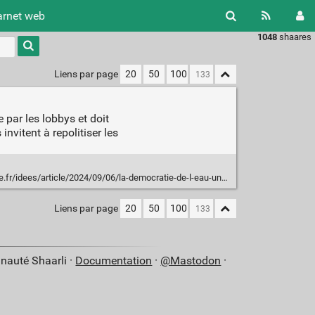
arnet web
1048
shaares
Type 1 or
more
characters
Liens par page
20
50
100
for
results.
 par les lobbys et doit
nvitent à repolitiser les
rticle/2024/09/06/la-democratie-de-l-eau-une-promesse-inachevee_6305797_3232.html
Liens par page
20
50
100
nauté Shaarli ·
Documentation
·
@Mastodon
·