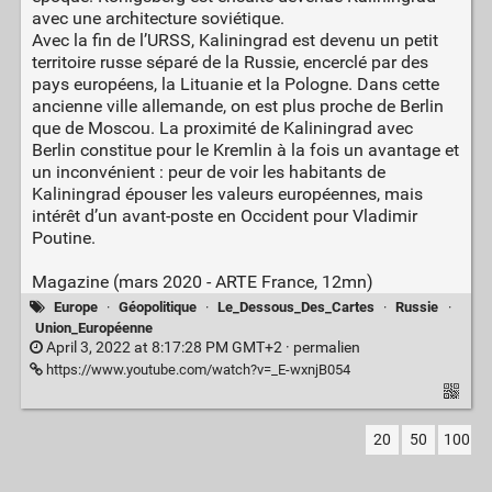
avec une architecture soviétique.
Avec la fin de l’URSS, Kaliningrad est devenu un petit
territoire russe séparé de la Russie, encerclé par des
pays européens, la Lituanie et la Pologne. Dans cette
ancienne ville allemande, on est plus proche de Berlin
que de Moscou. La proximité de Kaliningrad avec
Berlin constitue pour le Kremlin à la fois un avantage et
un inconvénient : peur de voir les habitants de
Kaliningrad épouser les valeurs européennes, mais
intérêt d’un avant-poste en Occident pour Vladimir
Poutine.
Magazine (mars 2020 - ARTE France, 12mn)
Europe
·
Géopolitique
·
Le_Dessous_Des_Cartes
·
Russie
·
Union_Européenne
April 3, 2022 at 8:17:28 PM GMT+2 ·
permalien
https://www.youtube.com/watch?v=_E-wxnjB054
20
50
100