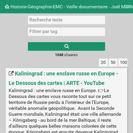
Histoire-Géographie-EMC - Veille documentaire - Joël Mari
Nuage de tags
Mur d'images
Quotidien
Carnet 
Type 1 or more
characters for
results.
1048
shaares
20
50
100
Kaliningrad : une enclave russe en Europe -
Le Dessous des cartes | ARTE - YouTube
Kaliningrad : une enclave russe en Europe. 👉Le
Dessous des cartes vous raconte tout sur ce petit
territoire de Russie perdu à l’intérieur de l’Europe,
véritable anomalie géopolitique. Avant la Seconde
Guerre mondiale, Kaliningrad était une ville allemande
– Königsberg - au bord de la mer Baltique, il reste
d’ailleurs quelques belles maisons colorées de cette
époque. Königsberg est ensuite devenue Kaliningrad