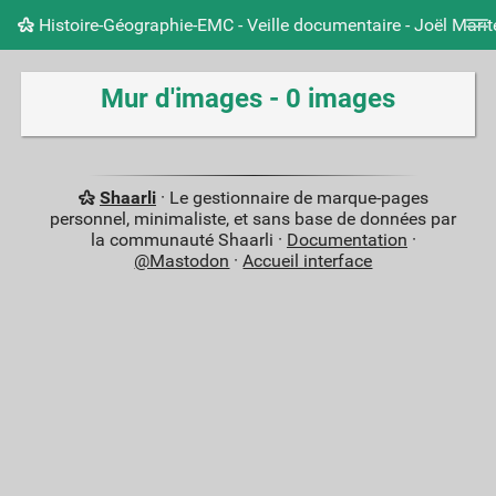
Histoire-Géographie-EMC - Veille documentaire - Joël Mari
Nuage de tags
Mur d'images
Quotidien
Carnet 
Mur d'images - 0 images
Shaarli
· Le gestionnaire de marque-pages
personnel, minimaliste, et sans base de données par
la communauté Shaarli ·
Documentation
·
@Mastodon
·
Accueil interface