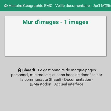
Histoire-Géographie-EMC - Veille documentaire - Joël Mari
Nuage de tags
Mur d'images
Quotidien
Carnet 
Mur d'images - 1 images
Shaarli
· Le gestionnaire de marque-pages
personnel, minimaliste, et sans base de données par
la communauté Shaarli ·
Documentation
·
@Mastodon
·
Accueil interface