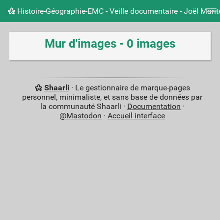
Histoire-Géographie-EMC - Veille documentaire - Joël Mari
Nuage de tags
Mur d'images
Quotidien
Carnet 
Mur d'images - 0 images
Shaarli
· Le gestionnaire de marque-pages
personnel, minimaliste, et sans base de données par
la communauté Shaarli ·
Documentation
·
@Mastodon
·
Accueil interface