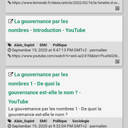
https://www.lemonde.fr/idees/article/2022/02/16/la-fenetre-d-overton-ou-le-champ-de-l-acceptable-en-politique_6113836_3232.html
La gouvernance par les
nombres - Introduction - YouTube
Alain_Supiot
·
EMC
·
Politique
September 19, 2020 at 9:47:13 PM GMT+2 ·
permalien
https://www.youtube.com/watch?v=xeG-azZ41f8&list=PLwl60Z8ihqF48o9Z3QYoHaAAlgHB0CcWx&index=1
La gouvernance par les
nombres 1 - De quoi la
gouvernance est-elle le nom ? -
YouTube
La gouvernance par les nombres 1 - De quoi la
gouvernance est-elle le nom ?
Alain_Supiot
·
EMC
·
Politique
·
Sociologie
September 19, 2020 at 9:32:04 PM GMT+2 ·
permalien