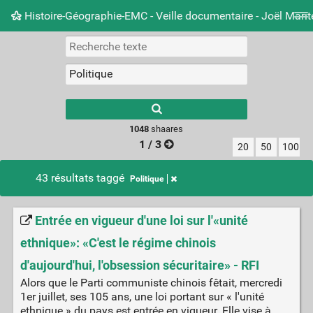
Histoire-Géographie-EMC - Veille documentaire - Joël Mari
Nuage de tags
Mur d'images
Quotidien
Carnet 
Type 1 or more
characters for
results.
1048
shaares
1 / 3
20
50
100
43 résultats taggé
Politique
Entrée en vigueur d'une loi sur l'«unité
ethnique»: «C'est le régime chinois
d'aujourd'hui, l'obsession sécuritaire» - RFI
Alors que le Parti communiste chinois fêtait, mercredi
1er juillet, ses 105 ans, une loi portant sur « l'unité
ethnique » du pays est entrée en vigueur. Elle vise à