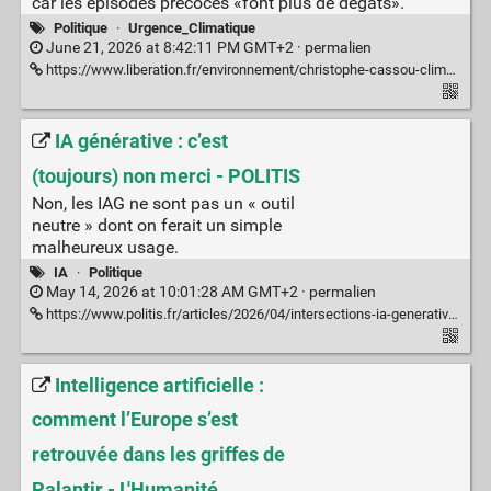
car les épisodes précoces «font plus de dégâts».
Politique
·
Urgence_Climatique
June 21, 2026 at 8:42:11 PM GMT+2 ·
permalien
https://www.liberation.fr/environnement/christophe-cassou-climatologue-il-faut-politiser-les-canicules-et-denoncer-les-defaillances-des-responsables-20260621_5GZQ2ITUEJBVNHY3HEM3SACLFM/
IA générative : c’est
(toujours) non merci - POLITIS
Non, les IAG ne sont pas un « outil
neutre » dont on ferait un simple
malheureux usage.
IA
·
Politique
May 14, 2026 at 10:01:28 AM GMT+2 ·
permalien
https://www.politis.fr/articles/2026/04/intersections-ia-generative-cest-toujours-non-merci/
Intelligence artificielle :
comment l’Europe s’est
retrouvée dans les griffes de
Palantir - L'Humanité