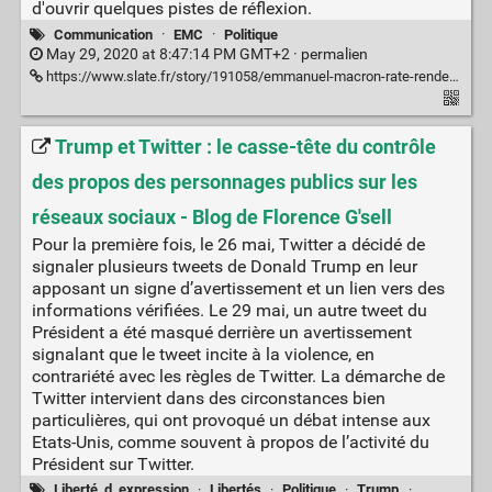
d'ouvrir quelques pistes de réflexion.
Communication
·
EMC
·
Politique
May 29, 2020 at 8:47:14 PM GMT+2 ·
permalien
https://www.slate.fr/story/191058/emmanuel-macron-rate-rendez-vous-symbolique-peuple-francais-crise-covid-19?amp&__twitter_impression=true
Trump et Twitter : le casse-tête du contrôle
des propos des personnages publics sur les
réseaux sociaux - Blog de Florence G'sell
Pour la première fois, le 26 mai, Twitter a décidé de
signaler plusieurs tweets de Donald Trump en leur
apposant un signe d’avertissement et un lien vers des
informations vérifiées. Le 29 mai, un autre tweet du
Président a été masqué derrière un avertissement
signalant que le tweet incite à la violence, en
contrariété avec les règles de Twitter. La démarche de
Twitter intervient dans des circonstances bien
particulières, qui ont provoqué un débat intense aux
Etats-Unis, comme souvent à propos de l’activité du
Président sur Twitter.
Liberté_d_expression
·
Libertés
·
Politique
·
Trump
·