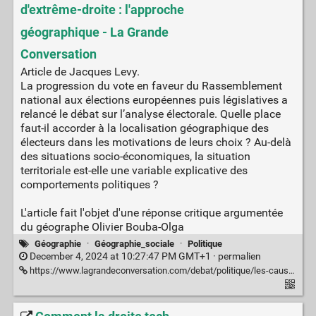
d'extrême-droite : l'approche
géographique - La Grande
Conversation
Article de Jacques Levy.
La progression du vote en faveur du Rassemblement
national aux élections européennes puis législatives a
relancé le débat sur l’analyse électorale. Quelle place
faut-il accorder à la localisation géographique des
électeurs dans les motivations de leurs choix ? Au-delà
des situations socio-économiques, la situation
territoriale est-elle une variable explicative des
comportements politiques ?
L'article fait l'objet d'une réponse critique argumentée
du géographe Olivier Bouba-Olga
Géographie
·
Géographie_sociale
·
Politique
December 4, 2024 at 10:27:47 PM GMT+1 ·
permalien
https://www.lagrandeconversation.com/debat/politique/les-causes-du-vote-dextreme-droite-lapproche-geographique/#geographie-du-vote-une-reponse-a-jacques-levy