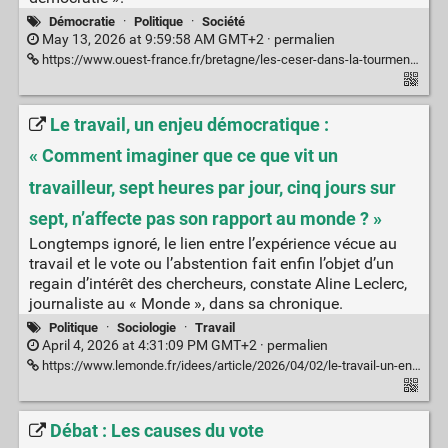
Démocratie
·
Politique
·
Société
May 13, 2026 at 9:59:58 AM GMT+2 ·
permalien
https://www.ouest-france.fr/bretagne/les-ceser-dans-la-tourmente-pourquoi-la-region-bretagne-defend-le-sien-f7026358-3e64-11f1-9f14-5006fd1ed889
Le travail, un enjeu démocratique :
« Comment imaginer que ce que vit un
travailleur, sept heures par jour, cinq jours sur
sept, n’affecte pas son rapport au monde ? »
Longtemps ignoré, le lien entre l’expérience vécue au
travail et le vote ou l’abstention fait enfin l’objet d’un
regain d’intérêt des chercheurs, constate Aline Leclerc,
journaliste au « Monde », dans sa chronique.
Politique
·
Sociologie
·
Travail
April 4, 2026 at 4:31:09 PM GMT+2 ·
permalien
https://www.lemonde.fr/idees/article/2026/04/02/le-travail-un-enjeu-democratique-comment-imaginer-que-ce-que-vit-un-travailleur-sept-heures-par-jour-cinq-jours-sur-sept-n-affecte-pas-son-rapport-au-monde_6676146_3232.html
Débat : Les causes du vote