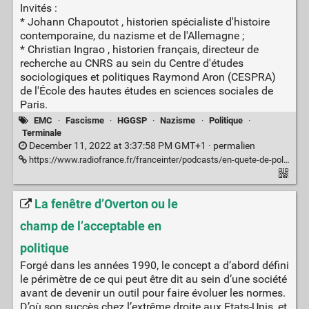
Invités :
* Johann Chapoutot , historien spécialiste d'histoire
contemporaine, du nazisme et de l'Allemagne ;
* Christian Ingrao , historien français, directeur de
recherche au CNRS au sein du Centre d'études
sociologiques et politiques Raymond Aron (CESPRA)
de l'École des hautes études en sciences sociales de
Paris.
EMC
·
Fascisme
·
HGGSP
·
Nazisme
·
Politique
·
Terminale
December 11, 2022 at 3:37:58 PM GMT+1 ·
permalien
https://www.radiofrance.fr/franceinter/podcasts/en-quete-de-politique/en-quete-de-politique-du-samedi-10-decembre-2022-7683160
La fenêtre d’Overton ou le
champ de l’acceptable en
politique
Forgé dans les années 1990, le concept a d’abord défini
le périmètre de ce qui peut être dit au sein d’une société
avant de devenir un outil pour faire évoluer les normes.
D’où son succès chez l’extrême droite aux Etats-Unis, et