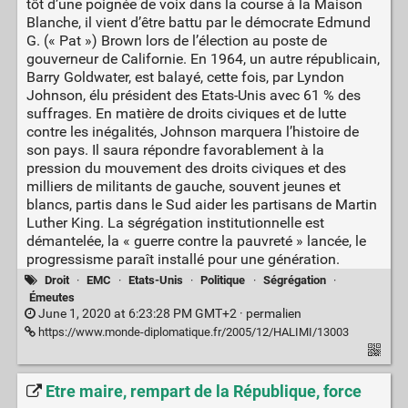
tôt d’une poignée de voix dans la course à la Maison
Blanche, il vient d’être battu par le démocrate Edmund
G. (« Pat ») Brown lors de l’élection au poste de
gouverneur de Californie. En 1964, un autre républicain,
Barry Goldwater, est balayé, cette fois, par Lyndon
Johnson, élu président des Etats-Unis avec 61 % des
suffrages. En matière de droits civiques et de lutte
contre les inégalités, Johnson marquera l’histoire de
son pays. Il saura répondre favorablement à la
pression du mouvement des droits civiques et des
milliers de militants de gauche, souvent jeunes et
blancs, partis dans le Sud aider les partisans de Martin
Luther King. La ségrégation institutionnelle est
démantelée, la « guerre contre la pauvreté » lancée, le
progressisme paraît installé pour une génération.
Droit
·
EMC
·
Etats-Unis
·
Politique
·
Ségrégation
·
Émeutes
June 1, 2020 at 6:23:28 PM GMT+2 ·
permalien
https://www.monde-diplomatique.fr/2005/12/HALIMI/13003
Etre maire, rempart de la République, force