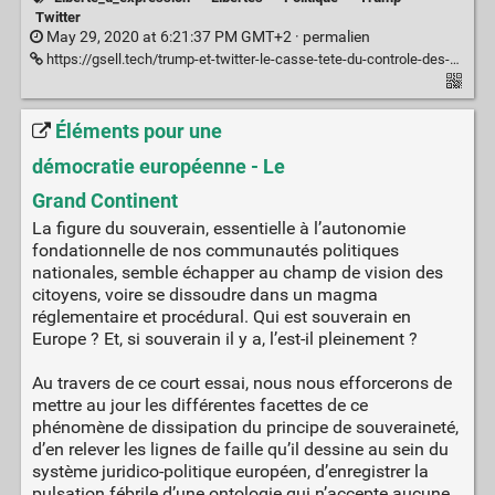
Twitter
May 29, 2020 at 6:21:37 PM GMT+2 ·
permalien
https://gsell.tech/trump-et-twitter-le-casse-tete-du-controle-des-propos-des-personnages-publics-sur-les-reseaux-sociaux/
Éléments pour une
démocratie européenne - Le
Grand Continent
La figure du souverain, essentielle à l’autonomie
fondationnelle de nos communautés politiques
nationales, semble échapper au champ de vision des
citoyens, voire se dissoudre dans un magma
réglementaire et procédural. Qui est souverain en
Europe ? Et, si souverain il y a, l’est-il pleinement ?
Au travers de ce court essai, nous nous efforcerons de
mettre au jour les différentes facettes de ce
phénomène de dissipation du principe de souveraineté,
d’en relever les lignes de faille qu’il dessine au sein du
système juridico-politique européen, d’enregistrer la
pulsation fébrile d’une ontologie qui n’accepte aucune