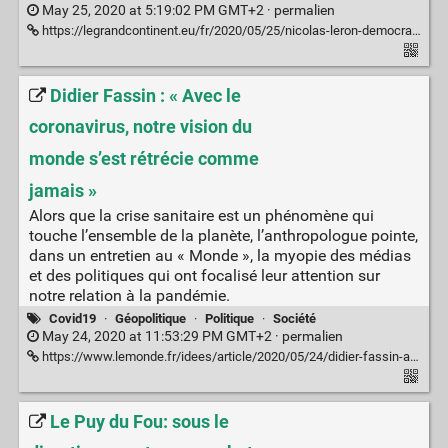
May 25, 2020 at 5:19:02 PM GMT+2 ·
permalien
https://legrandcontinent.eu/fr/2020/05/25/nicolas-leron-democratie-europeenne/
Didier Fassin : « Avec le
coronavirus, notre vision du
monde s’est rétrécie comme
jamais »
Alors que la crise sanitaire est un phénomène qui
touche l’ensemble de la planète, l’anthropologue pointe,
dans un entretien au « Monde », la myopie des médias
et des politiques qui ont focalisé leur attention sur
notre relation à la pandémie.
Covid19
·
Géopolitique
·
Politique
·
Société
May 24, 2020 at 11:53:29 PM GMT+2 ·
permalien
https://www.lemonde.fr/idees/article/2020/05/24/didier-fassin-avec-le-coronavirus-notre-vision-du-monde-s-est-retrecie-comme-jamais_6040578_3232.html
Le Puy du Fou: sous le