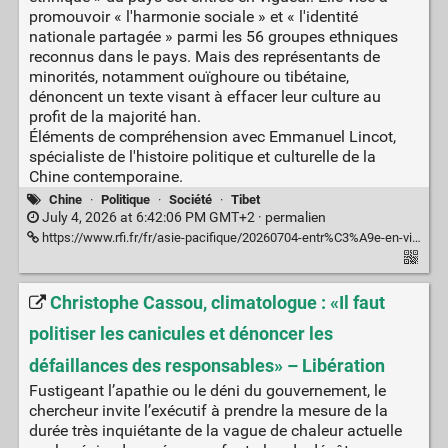
promouvoir « l'harmonie sociale » et « l'identité
nationale partagée » parmi les 56 groupes ethniques
reconnus dans le pays. Mais des représentants de
minorités, notamment ouïghoure ou tibétaine,
dénoncent un texte visant à effacer leur culture au
profit de la majorité han.
Éléments de compréhension avec Emmanuel Lincot,
spécialiste de l'histoire politique et culturelle de la
Chine contemporaine.
Chine
·
Politique
·
Société
·
Tibet
July 4, 2026 at 6:42:06 PM GMT+2 ·
permalien
https://www.rfi.fr/fr/asie-pacifique/20260704-entr%C3%A9e-en-vigueur-d-une-loi-sur-l-unit%C3%A9-ethnique-c-est-le-r%C3%A9gime-chinois-d-aujourd-hui-l-obsession-s%C3%A9curitaire
Christophe Cassou, climatologue : «Il faut
politiser les canicules et dénoncer les
défaillances des responsables» – Libération
Fustigeant l’apathie ou le déni du gouvernement, le
chercheur invite l’exécutif à prendre la mesure de la
durée très inquiétante de la vague de chaleur actuelle