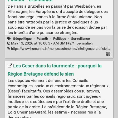
De Paris à Bruxelles en passant par Wiesbaden, en
Allemagne, les Européens ont accepté de déléguer des
fonctions régaliennes à la firme états-unienne. Non
sans être rattrapés par la justice et quelques élus
soucieux de ne pas voir la prise de décision dictée par
les intérêts d’une puissance étrangère.
Géopolitique
·
Palantir
·
Politique
·
Surveillance
May 13, 2026 at 10:00:37 AM GMT+2 * ·
permalien
https://www.humanite.fr/monde/autonomie/intelligence-artificielle-comment-leurope-sest-retrouvee-dans-les-griffes-de-palantir
Les Ceser dans la tourmente : pourquoi la
Région Bretagne défend le sien
Les députés viennent de rendre les Conseils
économiques, sociaux et environnementaux régionaux
(Ceser) facultatifs. Ces assemblées consultatives,
financées par les conseils régionaux, sont jugées «
inutiles » et « coûteuses » par l’extrême droite et une
partie de la droite. Le président de la Région Bretagne,
Loïg Chesnais-Girard, les estime « nécessaires à la
démocratie ».