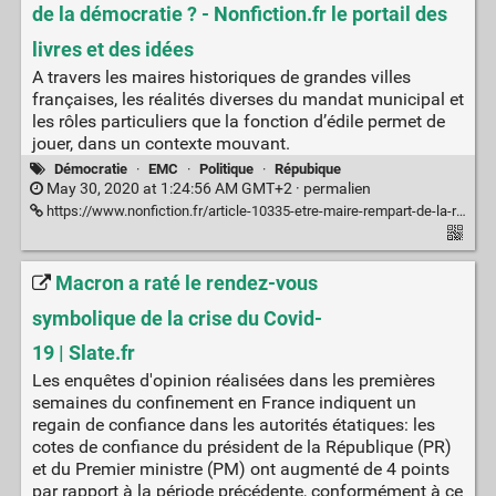
de la démocratie ? - Nonfiction.fr le portail des
livres et des idées
A travers les maires historiques de grandes villes
françaises, les réalités diverses du mandat municipal et
les rôles particuliers que la fonction d’édile permet de
jouer, dans un contexte mouvant.
Démocratie
·
EMC
·
Politique
·
Répubique
May 30, 2020 at 1:24:56 AM GMT+2 ·
permalien
https://www.nonfiction.fr/article-10335-etre-maire-rempart-de-la-republique-force-de-la-democratie.htm
Macron a raté le rendez-vous
symbolique de la crise du Covid-
19 | Slate.fr
Les enquêtes d'opinion réalisées dans les premières
semaines du confinement en France indiquent un
regain de confiance dans les autorités étatiques: les
cotes de confiance du président de la République (PR)
et du Premier ministre (PM) ont augmenté de 4 points
par rapport à la période précédente, conformément à ce