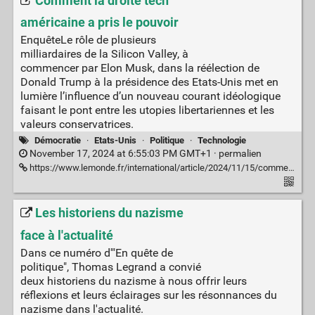
Comment la droite tech
américaine a pris le pouvoir
EnquêteLe rôle de plusieurs
milliardaires de la Silicon Valley, à
commencer par Elon Musk, dans la réélection de
Donald Trump à la présidence des Etats-Unis met en
lumière l’influence d’un nouveau courant idéologique
faisant le pont entre les utopies libertariennes et les
valeurs conservatrices.
Démocratie
·
Etats-Unis
·
Politique
·
Technologie
November 17, 2024 at 6:55:03 PM GMT+1 ·
permalien
https://www.lemonde.fr/international/article/2024/11/15/comment-la-droite-tech-americaine-a-pris-le-pouvoir_6395657_3210.html?lmd_medium=al&lmd_campaign=envoye-par-appli&lmd_creation=ios&lmd_source=twitter
Les historiens du nazisme
face à l'actualité
Dans ce numéro d'"En quête de
politique", Thomas Legrand a convié
deux historiens du nazisme à nous offrir leurs
réflexions et leurs éclairages sur les résonnances du
nazisme dans l'actualité.