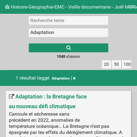
Histoire-Géographie-EMC - Veille documentaire - Joël Mari
Nuage de tags
Mur d'images
Quotidien
Carnet 
Type 1 or more
characters for
results.
1048
shaares
20
50
100
1 résultat taggé
Adaptation
Adaptation : la Bretagne face
au nouveau défi climatique
Canicule et sécheresse sans
précédent en 2022, anomalies de
température océanique… La Bretagne n’est pas
épargnée par les effets du dérèglement climatique. A