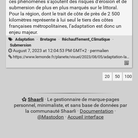
ces phénomènes s’ajoutent des risques d’érosion et de
submersion de plus en plus marqués sur le littoral.
Pour la région, dont le trait de côte de près de 2 500
kilomètres représente à lui seul le tiers des côtes
françaises métropolitaines, l’adaptation est donc un
enjeu majeur.
Adaptation
·
Bretagne
·
Réchauffement_Climatique
·
Submersion
August 7, 2023 at 12:04:53 PM GMT+2 ·
permalien
https://www.lemonde.fr/planete/visuel/2023/08/05/adaptation-la-bretagne-face-au-nouveau-defi-climatique_6184526_3244.html
20
50
100
Shaarli
· Le gestionnaire de marque-pages
personnel, minimaliste, et sans base de données par
la communauté Shaarli ·
Documentation
·
@Mastodon
·
Accueil interface