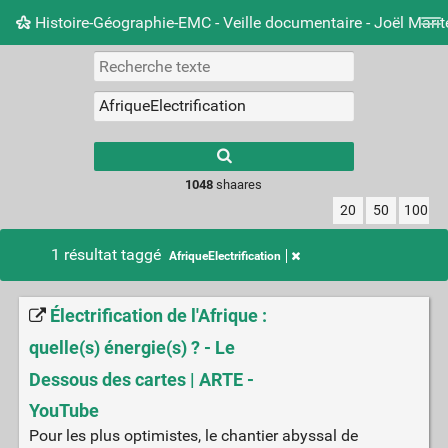
Histoire-Géographie-EMC - Veille documentaire - Joël Mari
Nuage de tags
Mur d'images
Quotidien
Carnet 
Type 1 or more
characters for
results.
1048
shaares
20
50
100
1 résultat taggé
AfriqueElectrification
Électrification de l'Afrique :
quelle(s) énergie(s) ? - Le
Dessous des cartes | ARTE -
YouTube
Pour les plus optimistes, le chantier abyssal de