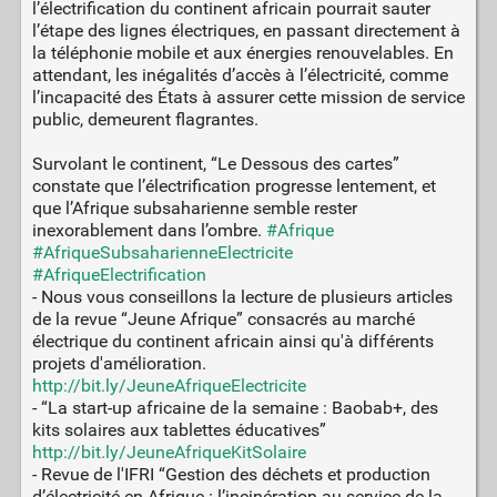
l’électrification du continent africain pourrait sauter
l’étape des lignes électriques, en passant directement à
la téléphonie mobile et aux énergies renouvelables. En
attendant, les inégalités d’accès à l’électricité, comme
l’incapacité des États à assurer cette mission de service
public, demeurent flagrantes.
Survolant le continent, “Le Dessous des cartes”
constate que l’électrification progresse lentement, et
que l’Afrique subsaharienne semble rester
inexorablement dans l’ombre.
#Afrique
#AfriqueSubsaharienneElectricite
#AfriqueElectrification
- Nous vous conseillons la lecture de plusieurs articles
de la revue “Jeune Afrique” consacrés au marché
électrique du continent africain ainsi qu'à différents
projets d'amélioration.
http://bit.ly/JeuneAfriqueElectricite
- “La start-up africaine de la semaine : Baobab+, des
kits solaires aux tablettes éducatives”
http://bit.ly/JeuneAfriqueKitSolaire
- Revue de l'IFRI “Gestion des déchets et production
d’électricité en Afrique : l’incinération au service de la