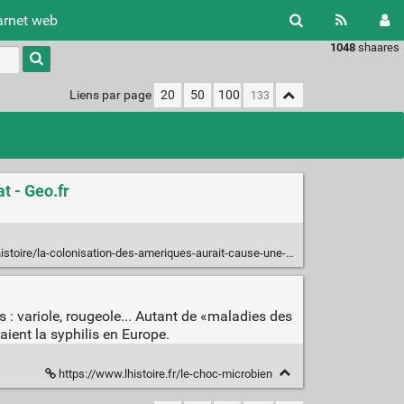
arnet web
1048
shaares
Type 1 or
more
characters
Liens par page
20
50
100
for
results.
t - Geo.fr
nisation-des-ameriques-aurait-cause-une-telle-hecatombe-quelle-aurait-affecte-le-climat-194424
 variole, rougeole... Autant de «maladies des
ient la syphilis en Europe.
https://www.lhistoire.fr/le-choc-microbien