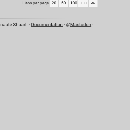
Liens par page
20
50
100
nauté Shaarli ·
Documentation
·
@Mastodon
·