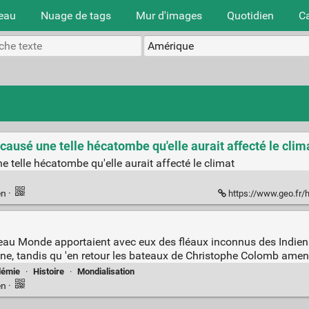
teau
Nuage de tags
Mur d'images
Quotidien
C
ausé une telle hécatombe qu'elle aurait affecté le clima
 telle hécatombe qu'elle aurait affecté le climat
en
·
https://www.geo.fr/histoire/la-colo
u Monde apportaient avec eux des fléaux inconnus des Indiens :
ne, tandis qu 'en retour les bateaux de Christophe Colomb amena
démie
·
Histoire
·
Mondialisation
en
·