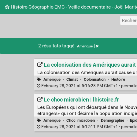
Histoire-Géographie-EMC - Veille documentaire - Joël Mari
2 résultats taggé
Amérique
La colonisation des Amériques aurait c
La colonisation des Amériques aurait causé une
Amérique
·
Climat
·
Colonisation
·
Histoire
February 28, 2021 at 5:16:28 PM GMT+1 ·
permali
Le choc microbien | lhistoire.fr
Les Européens qui ont débarqué dans le Nouvea
étrangers» qui ont décimé la population indigè
Amérique
·
Choc_microbien
·
Démographie
·
Epi
February 28, 2021 at 5:12:11 PM GMT+1 ·
permali