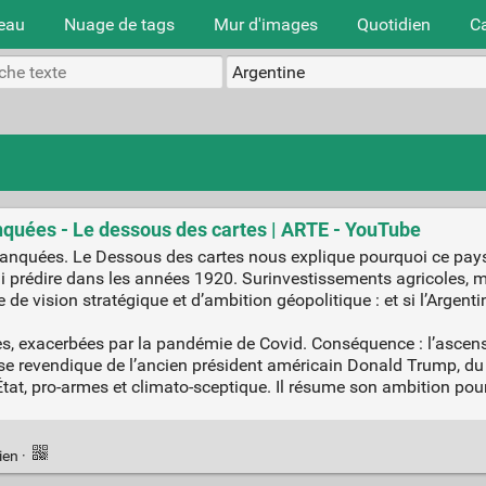
teau
Nuage de tags
Mur d'images
Quotidien
C
nquées - Le dessous des cartes | ARTE - YouTube
anquées. Le Dessous des cartes nous explique pourquoi ce pays
i prédire dans les années 1920. Surinvestissements agricoles, mo
 de vision stratégique et d’ambition géopolitique : et si l’Argent
es, exacerbées par la pandémie de Covid. Conséquence : l’ascensi
se revendique de l’ancien président américain Donald Trump, du b
i-État, pro-armes et climato-sceptique. Il résume son ambition pou
ien
·