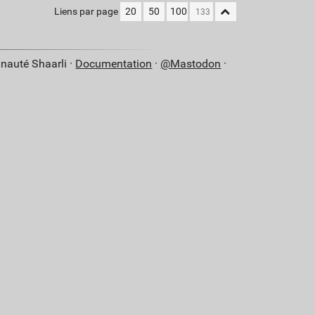
Liens par page
20
50
100
nauté Shaarli ·
Documentation
·
@Mastodon
·