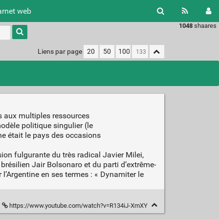
arnet web
1048
shaares
Type 1 or
more
characters
Liens par page
20
50
100
for
results.
 aux multiples ressources
dèle politique singulier (le
ine était le pays des occasions
on fulgurante du très radical Javier Milei,
résilien Jair Bolsonaro et du parti d’extrême-
r l’Argentine en ses termes : « Dynamiter le
https://www.youtube.com/watch?v=R134iJ-XmXY