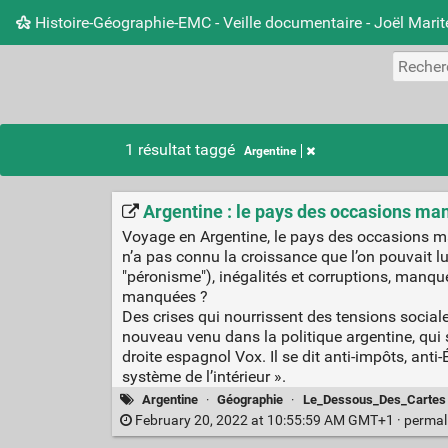
Histoire-Géographie-EMC - Veille documentaire - Joël Mari
1 résultat taggé
Argentine
Argentine : le pays des occasions ma
Voyage en Argentine, le pays des occasions m
n’a pas connu la croissance que l’on pouvait lu
"péronisme"), inégalités et corruptions, manque
manquées ?
Des crises qui nourrissent des tensions social
nouveau venu dans la politique argentine, qui 
droite espagnol Vox. Il se dit anti-impôts, ant
système de l’intérieur ».
Argentine
·
Géographie
·
Le_Dessous_Des_Cartes
February 20, 2022 at 10:55:59 AM GMT+1 ·
permal