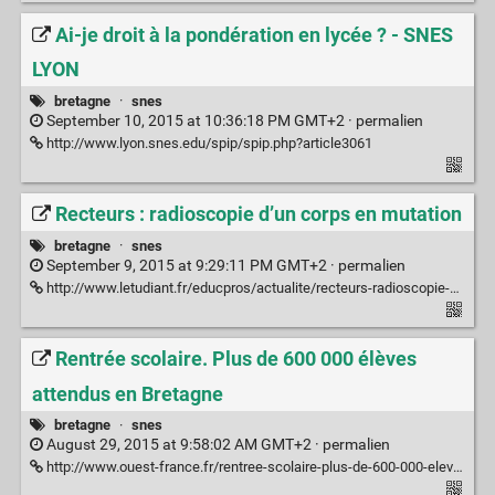
Ai-je droit à la pondération en lycée ? - SNES
LYON
bretagne
·
snes
September 10, 2015 at 10:36:18 PM GMT+2 ·
permalien
http://www.lyon.snes.edu/spip/spip.php?article3061
Recteurs : radioscopie d’un corps en mutation
bretagne
·
snes
September 9, 2015 at 9:29:11 PM GMT+2 ·
permalien
http://www.letudiant.fr/educpros/actualite/recteurs-radioscopie-d-un-corps-en-mutation.html
Rentrée scolaire. Plus de 600 000 élèves
attendus en Bretagne
bretagne
·
snes
August 29, 2015 at 9:58:02 AM GMT+2 ·
permalien
http://www.ouest-france.fr/rentree-scolaire-plus-de-600-000-eleves-attendus-en-bretagne-3641736