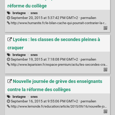
réforme du collège
bretagne
·
snes
September 20, 2015 at 5:37:42 PM GMT+2 ·
permalien
http://www.humanite.fr/le-bilan-cache-qui-pourrait-contrarier-la-reforme-du-college-584133
Lycées : les classes de secondes pleines à
craquer
bretagne
·
snes
September 19, 2015 at 7:18:08 PM GMT+2 ·
permalien
http://www.leparisien.fr/espace-premium/actu/les-secondes-craquent-10-09-2015-5077747.php
Nouvelle journée de grève des enseignants
contre la réforme des collèges
bretagne
·
snes
September 16, 2015 at 9:55:06 PM GMT+2 ·
permalien
http://www.lemonde.fr/education/article/2015/09/16/nouvelle-journee-de-greve-des-enseignants-contre-la-reforme-des-colleges_4759927_1473685.html