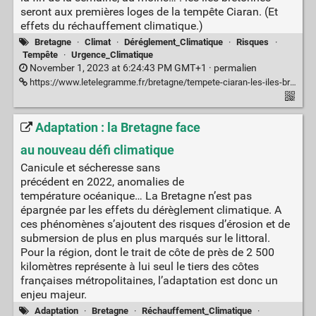
seront aux premières loges de la tempête Ciaran. (Et
effets du réchauffement climatique.)
Bretagne
·
Climat
·
Déréglement_Climatique
·
Risques
·
Tempête
·
Urgence_Climatique
November 1, 2023 at 6:24:43 PM GMT+1 ·
permalien
https://www.letelegramme.fr/bretagne/tempete-ciaran-les-iles-bretonnes-en-premiere-ligne-6460287.php
Adaptation : la Bretagne face
au nouveau défi climatique
Canicule et sécheresse sans
précédent en 2022, anomalies de
température océanique… La Bretagne n’est pas
épargnée par les effets du dérèglement climatique. A
ces phénomènes s’ajoutent des risques d’érosion et de
submersion de plus en plus marqués sur le littoral.
Pour la région, dont le trait de côte de près de 2 500
kilomètres représente à lui seul le tiers des côtes
françaises métropolitaines, l’adaptation est donc un
enjeu majeur.
Adaptation
·
Bretagne
·
Réchauffement_Climatique
·