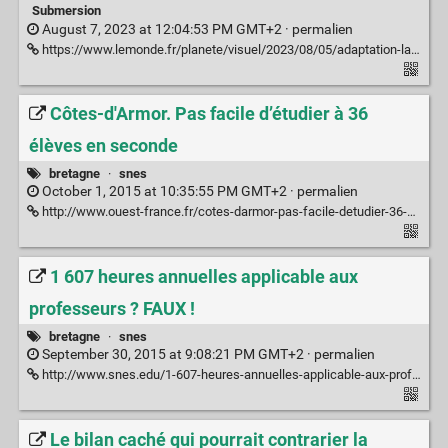
Submersion
August 7, 2023 at 12:04:53 PM GMT+2 ·
permalien
https://www.lemonde.fr/planete/visuel/2023/08/05/adaptation-la-bretagne-face-au-nouveau-defi-climatique_6184526_3244.html
Côtes-d'Armor. Pas facile d’étudier à 36
élèves en seconde
bretagne
·
snes
October 1, 2015 at 10:35:55 PM GMT+2 ·
permalien
http://www.ouest-france.fr/cotes-darmor-pas-facile-detudier-36-eleves-en-seconde-3723839
1 607 heures annuelles applicable aux
professeurs ? FAUX !
bretagne
·
snes
September 30, 2015 at 9:08:21 PM GMT+2 ·
permalien
http://www.snes.edu/1-607-heures-annuelles-applicable-aux-professeurs-FAUX.html
Le bilan caché qui pourrait contrarier la