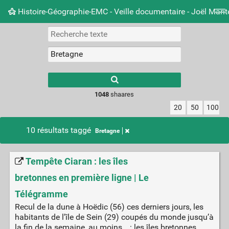
Histoire-Géographie-EMC - Veille documentaire - Joël Mari
Nuage de tags
Mur d'images
Quotidien
Carnet 
Type 1 or more
characters for
results.
1048
shaares
20
50
100
10 résultats taggé
Bretagne
Tempête Ciaran : les îles
bretonnes en première ligne | Le
Télégramme
Recul de la dune à Hoëdic (56) ces derniers jours, les
habitants de l’île de Sein (29) coupés du monde jusqu’à
la fin de la semaine, au moins… : les îles bretonnes