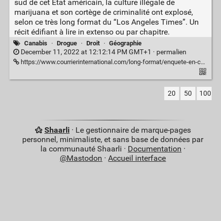
sud de cet État américain, la culture illégale de
marijuana et son cortège de criminalité ont explosé,
selon ce très long format du “Los Angeles Times”. Un
récit édifiant à lire in extenso ou par chapitre.
Canabis
·
Drogue
·
Droit
·
Géographie
December 11, 2022 at 12:12:14 PM GMT+1 ·
permalien
https://www.courrierinternational.com/long-format/enquete-en-californie-la-face-cachee-de-la-legalisation-du-cannabis
20
50
100
Shaarli
· Le gestionnaire de marque-pages
personnel, minimaliste, et sans base de données par
la communauté Shaarli ·
Documentation
·
@Mastodon
·
Accueil interface