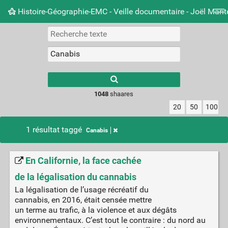
Histoire-Géographie-EMC - Veille documentaire - Joël Mari
Nuage de tags
Mur d'images
Quotidien
Carnet 
Type 1 or more
characters for
results.
1048
shaares
20
50
100
1 résultat taggé
Canabis
En Californie, la face cachée
de la légalisation du cannabis
La légalisation de l’usage récréatif du
cannabis, en 2016, était censée mettre
un terme au trafic, à la violence et aux dégâts
environnementaux. C’est tout le contraire : du nord au