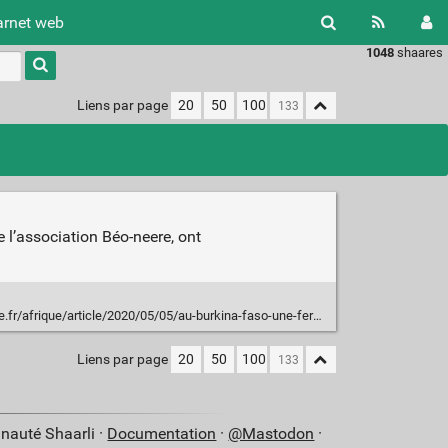
arnet web
1048
shaares
Type 1 or
more
characters
Liens par page
20
50
100
for
results.
l’association Béo-neere, ont
2020/05/05/au-burkina-faso-une-ferme-agroecologique-veut-reinventer-le-monde-d-apres_6038766_3212.html
Liens par page
20
50
100
nauté Shaarli ·
Documentation
·
@Mastodon
·