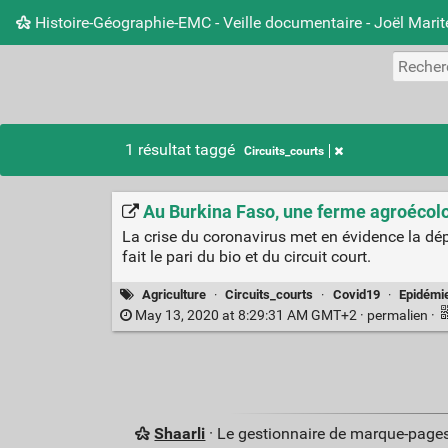
Histoire-Géographie-EMC - Veille documentaire - Joël Mari
1 résultat taggé
Circuits_courts
Au Burkina Faso, une ferme agroécolo
La crise du coronavirus met en évidence la d
fait le pari du bio et du circuit court.
Agriculture
·
Circuits_courts
·
Covid19
·
Epidémi
May 13, 2020 at 8:29:31 AM GMT+2 ·
permalien
·
Shaarli
· Le gestionnaire de marque-pages