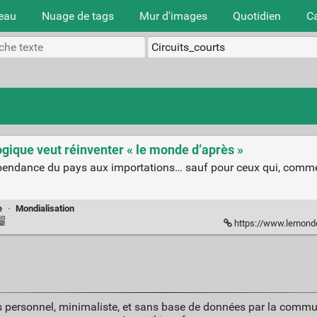
teau
Nuage de tags
Mur d'images
Quotidien
C
gique veut réinventer « le monde d’après »
épendance du pays aux importations… sauf pour ceux qui, comme 
e
·
Mondialisation
https://www.lemonde.fr/afrique/article/
 personnel, minimaliste, et sans base de données par la commu