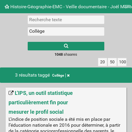
Histoire-Géographie-EMC - Veille documentaire - Joël Mari
Nuage de tags
Mur d'images
Quotidien
Carnet 
Type 1 or more
characters for
results.
1048
shaares
20
50
100
3 résultats taggé
Collège
L’IPS, un outil statistique
particulièrement fin pour
mesurer le profil social
L’indice de position sociale a été mis en place par
l’éducation nationale en 2016 pour déterminer, à partir
de la catégorie socioprofessionnelle des parents, le