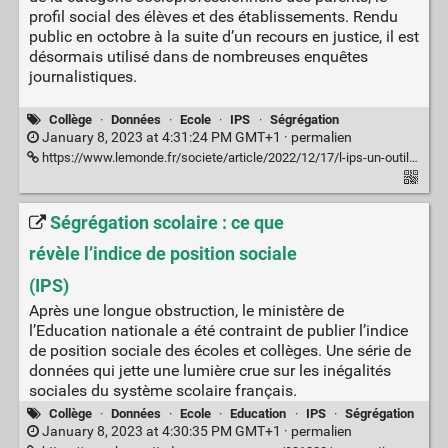
profil social des élèves et des établissements. Rendu
public en octobre à la suite d’un recours en justice, il est
désormais utilisé dans de nombreuses enquêtes
journalistiques.
Collège
·
Données
·
Ecole
·
IPS
·
Ségrégation
January 8, 2023 at 4:31:24 PM GMT+1 ·
permalien
https://www.lemonde.fr/societe/article/2022/12/17/l-ips-un-outil-statistique-particulierement-fin-pour-mesurer-le-profil-social_6154850_3224.html
Ségrégation scolaire : ce que
révèle l’indice de position sociale
(IPS)
Après une longue obstruction, le ministère de
l’Education nationale a été contraint de publier l’indice
de position sociale des écoles et collèges. Une série de
données qui jette une lumière crue sur les inégalités
sociales du système scolaire français.
Collège
·
Données
·
Ecole
·
Education
·
IPS
·
Ségrégation
January 8, 2023 at 4:30:35 PM GMT+1 ·
permalien