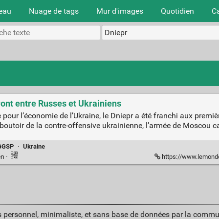
teau
Nuage de tags
Mur d'images
Quotidien
C
ront entre Russes et Ukrainiens
our l’économie de l’Ukraine, le Dniepr a été franchi aux premiè
e boutoir de la contre-offensive ukrainienne, l’armée de Moscou
GGSP
·
Ukraine
en
·
https://www.lemonde.fr/international/ar
 personnel, minimaliste, et sans base de données par la commu