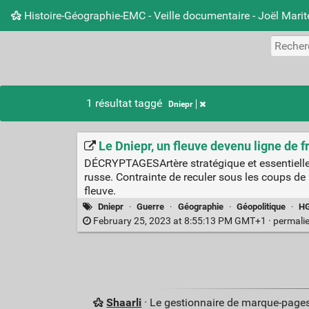
Histoire-Géographie-EMC - Veille documentaire - Joël Mari
1 résultat taggé
Dniepr
Le Dniepr, un fleuve devenu ligne de f
DÉCRYPTAGESArtère stratégique et essentielle p
russe. Contrainte de reculer sous les coups d
fleuve.
Dniepr
·
Guerre
·
Géographie
·
Géopolitique
·
H
February 25, 2023 at 8:55:13 PM GMT+1 ·
permali
Shaarli
· Le gestionnaire de marque-pages