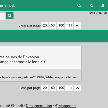
arnet web
1048
shaares
Type 1 or
more
characters
Liens par page
20
50
100
for
results.
res heures de l’invasion
 campe désormais le long du
ticle/2023/02/24/le-dniepr-un-fleuve-devenu-ligne-de-front-entre-russes-et-ukrainiens_6163208_3210.html
Liens par page
20
50
100
nauté Shaarli ·
Documentation
·
@Mastodon
·