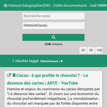
Histoire-Géographie-EMC - Veille documentaire - Joël Mari
Nuage de tags
Mur d'images
Quotidien
Carnet 
Type 1 or more
characters for
results.
1048
shaares
20
50
100
1 résultat taggé
HistoireCacao
🍫Cacao : à qui profite le chocolat ? - Le
dessous des cartes | ARTE - YouTube
Histoire et enjeux du commerce du cacao décryptés par
“Le dessous des cartes”. Et zoom sur une économie du
chocolat profondément inégalitaire. La mondialisation
du chocolat est marquée par de fortes disparités entre