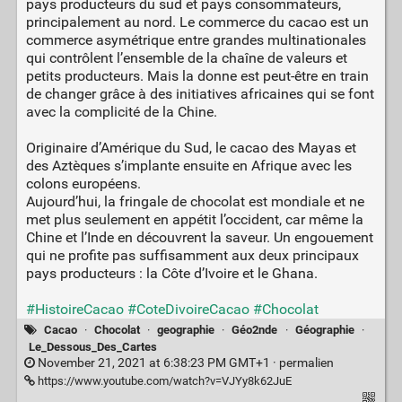
pays producteurs du sud et pays consommateurs,
principalement au nord. Le commerce du cacao est un
commerce asymétrique entre grandes multinationales
qui contrôlent l’ensemble de la chaîne de valeurs et
petits producteurs. Mais la donne est peut-être en train
de changer grâce à des initiatives africaines qui se font
avec la complicité de la Chine.
Originaire d’Amérique du Sud, le cacao des Mayas et
des Aztèques s’implante ensuite en Afrique avec les
colons européens.
Aujourd’hui, la fringale de chocolat est mondiale et ne
met plus seulement en appétit l’occident, car même la
Chine et l’Inde en découvrent la saveur. Un engouement
qui ne profite pas suffisamment aux deux principaux
pays producteurs : la Côte d’Ivoire et le Ghana.
#HistoireCacao
#CoteDivoireCacao
#Chocolat
Cacao
·
Chocolat
·
geographie
·
Géo2nde
·
Géographie
·
Le_Dessous_Des_Cartes
November 21, 2021 at 6:38:23 PM GMT+1 ·
permalien
https://www.youtube.com/watch?v=VJYy8k62JuE