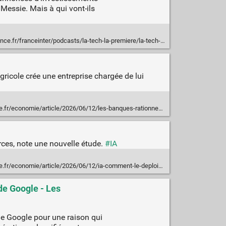
essie. Mais à qui vont-ils
einter/podcasts/la-tech-la-premiere/la-tech-la-premiere-du-jeudi-04-juin-2026-2199432
gricole crée une entreprise chargée de lui
026/06/12/les-banques-rationnent-l-usage-de-l-ia-terrifiees-par-les-couts-qu-elle-engendre_6701070_3234.html
rces, note une nouvelle étude.
#IA
2026/06/12/ia-comment-le-deploiement-des-centres-de-donnees-cree-un-choc-des-ressources_6701101_3234.html
 de Google - Les
de Google pour une raison qui