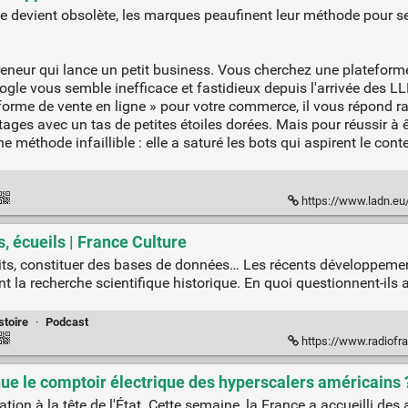
 devient obsolète, les marques peaufinent leur méthode pour se
eneur qui lance un petit business. Vous cherchez une plateforme
le vous semble inefficace et fastidieux depuis l'arrivée des LL
forme de vente en ligne » pour votre commerce, il vous répond rap
tages avec un tas de petites étoiles dorées. Mais pour réussir 
 méthode infaillible : elle a saturé les bots qui aspirent le cont
https://www.ladn.eu/tech-a-
s, écueils | France Culture
ts, constituer des bases de données… Les récents développements 
 la recherche scientifique historique. En quoi questionnent-ils
stoire
·
Podcast
https://www.radiofrance.fr/francec
nue le comptoir électrique des hyperscalers américains ?
tion à la tête de l'État. Cette semaine, la France a accueilli de