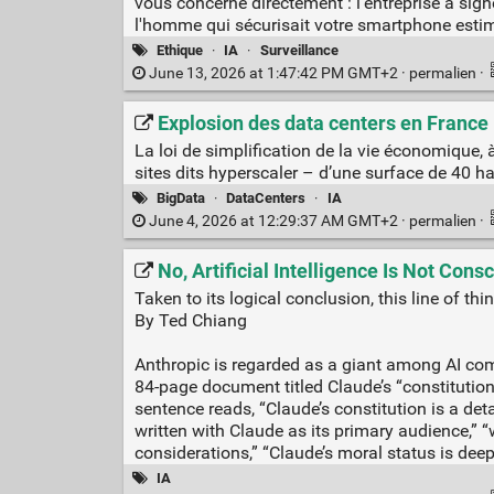
vous concerne directement : l'entreprise a sign
l'homme qui sécurisait votre smartphone estime
Ethique
·
IA
·
Surveillance
June 13, 2026 at 1:47:42 PM GMT+2 ·
permalien
·
Explosion des data centers en France :
La loi de simplification de la vie économique, 
sites dits hyperscaler – d’une surface de 40 ha
BigData
·
DataCenters
·
IA
June 4, 2026 at 12:29:37 AM GMT+2 ·
permalien
·
No, Artificial Intelligence Is Not Cons
Taken to its logical conclusion, this line of 
By Ted Chiang
Anthropic is regarded as a giant among AI comp
84-page document titled Claude’s “constitution
sentence reads, “Claude’s constitution is a det
written with Claude as its primary audience,”
considerations,” “Claude’s moral status is dee
IA