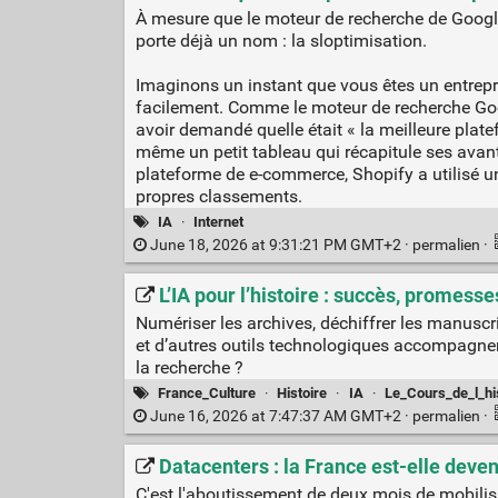
À mesure que le moteur de recherche de Google
porte déjà un nom : la sloptimisation.
Imaginons un instant que vous êtes un entrepr
facilement. Comme le moteur de recherche Goog
avoir demandé quelle était « la meilleure plate
même un petit tableau qui récapitule ses avan
plateforme de e-commerce, Shopify a utilisé une
propres classements.
IA
·
Internet
June 18, 2026 at 9:31:21 PM GMT+2 ·
permalien
·
L’IA pour l’histoire : succès, promesse
Numériser les archives, déchiffrer les manuscri
et d’autres outils technologiques accompagnent
la recherche ?
France_Culture
·
Histoire
·
IA
·
Le_Cours_de_l_hi
June 16, 2026 at 7:47:37 AM GMT+2 ·
permalien
·
Datacenters : la France est-elle deve
C'est l'aboutissement de deux mois de mobilisa