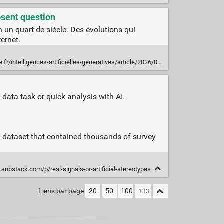
osent question
 un quart de siècle. Des évolutions qui
ternet.
atives/article/2026/05/20/pourquoi-les-nouvelles-fonctions-ia-annoncees-par-google-dans-son-moteur-de-recherche-posent-question_6691766_6191406.html
data task or quick analysis with AI.
el dataset that contained thousands of survey
.substack.com/p/real-signals-or-artificial-stereotypes
Liens par page
20
50
100