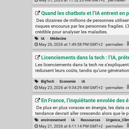
May 31, 2026 at 11:52:26 AM GMT+2 ·
permalien
·
Quand les chatbots et l’IA entrent en p
Des dizaines de millions de personnes utilisen
risques encourus par les personnes fragiles. L’
crédible pour analyser les maladies.
IA
·
Médecine
May 26, 2026 at 1:49:58 PM GMT+2 ·
permalien
·
Licenciements dans la tech : l’IA, prét
Les licenciements dans la tech ne s’expliquent
réduisent leurs coûts, tandis qu’une génération 
BigTech
·
Economie
·
IA
May 23, 2026 at 9:34:29 AM GMT+2 ·
permalien
·
En France, l’inquiétante envolée des 
De plus en plus voraces en énergie, les data c
tendance devrait aller crescendo alors que le pa
environnement
·
IA
·
Ressources
·
Urgence_Clim
May 21, 2026 at 6:11:14 PM GMT+2 ·
permalien
·