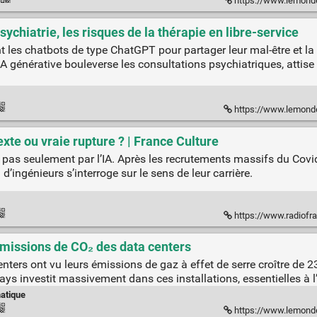
https://www.lemonde.fr/idees/article/2026/05/31/a
sychiatrie, les risques de la thérapie en libre-service
t les chatbots de type ChatGPT pour partager leur mal-être et la
IA générative bouleverse les consultations psychiatriques, attise
https://www.lemonde.fr/sciences/article/2026/01/1
exte ou vraie rupture ? | France Culture
 pas seulement par l’IA. Après les recrutements massifs du Covid
d’ingénieurs s’interroge sur le sens de leur carrière.
https://www.radiofrance.fr/franceculture/
émissions de CO₂ des data centers
enters ont vu leurs émissions de gaz à effet de serre croître de 
ys investit massivement dans ces installations, essentielles à l’es
atique
https://www.lemonde.fr/economie/artic