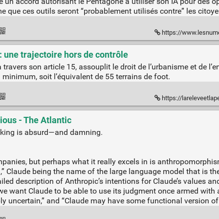
é un accord autorisant le Pentagone à utiliser son IA pour des op
 que ces outils seront “probablement utilisés contre” les citoy
https://www.lesnumeriques.com/societe-numeri
 une trajectoire hors de contrôle
à travers son article 15, assouplit le droit de l’urbanisme et de 
 minimum, soit l’équivalent de 55 terrains de foot.
https://lareleveetlapeste.f
cious - The Atlantic
thinking is absurd—and damning.
anies, but perhaps what it really excels in is anthropomorphism
,” Claude being the name of the large language model that is th
ailed description of Anthropic’s intentions for Claude’s values a
 “we want Claude to be able to use its judgment once armed with
ply uncertain,” and “Claude may have some functional version of