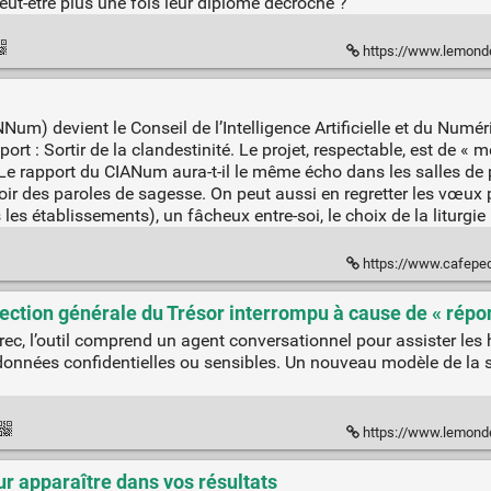
eut-être plus une fois leur diplôme décroché ?
https://www.lemonde.fr/campus/article/2026/07/14/on-
um) devient le Conseil de l’Intelligence Artificielle et du Numé
rt : Sortir de la clandestinité. Le projet, respectable, est de « me
Le rapport du CIANum aura-t-il le même écho dans les salles de 
r des paroles de sagesse. On peut aussi en regretter les vœux pieu
 les établissements), un fâcheux entre-soi, le choix de la liturgi
https://www.cafepedag
direction générale du Trésor interrompu à cause de « répo
ec, l’outil comprend un agent conversationnel pour assister les
données confidentielles ou sensibles. Un nouveau modèle de la sta
https://www.lemonde.fr/pixels/article/2026/06/25/ia
 apparaître dans vos résultats