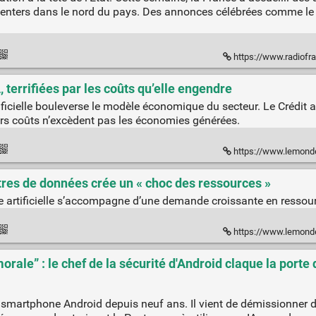
enters dans le nord du pays. Des annonces célébrées comme le M
https://www.radiofrance.fr/franc
, terrifiées par les coûts qu’elle engendre
ificielle bouleverse le modèle économique du secteur. Le Crédit a
leurs coûts n’excèdent pas les économies générées.
https://www.lemonde.fr/economie/article/2
res de données crée un « choc des ressources »
nce artificielle s’accompagne d’une demande croissante en ressou
https://www.lemonde.fr/economie/article/
orale” : le chef de la sécurité d'Android claque la porte
e smartphone Android depuis neuf ans. Il vient de démissionner 