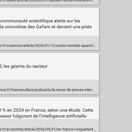
stree-l-ia-du-ministere-de-l-interieur-pour-les-procedures-d-immigration-n-est-que-la-phase-emergee-d-un-iceberg_6695560_3232.html
 communauté scientifique alerte sur les
 la convoitise des Gafam et devient une piste
2/sante-mentale-quand-les-chatbots-et-l-ia-entrent-en-psychiatrie-les-risques-de-la-therapie-en-libre-service_6661523_1650684.html
, les géants du secteur
podcasts/la-revue-de-presse-internationale/licenciements-dans-la-tech-l-ia-pretexte-ou-vraie-rupture-3702034
23 % en 2024 en France, selon une étude. Cette
sor fulgurant de l’intelligence artificielle.
le/2026/05/21/en-france-l-inquietante-envolee-des-emissions-de-co-des-data-centers_6691905_3234.html