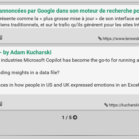
A annoncées par Google dans son moteur de recherche p
résente comme la « plus grosse mise à jour » de son interface en
iens traditionnels, et sur le trafic qu’ils génèrent pour les sites In
https://www.lemonde.fr/intelligences-artificielles-gener
? - by Adam Kucharski
industries Microsoft Copilot has become the go-to for running a 
ding insights in a data file?
ferences in how people in US and UK expressed emotions in an Exc
https://kucharski
1 / 5