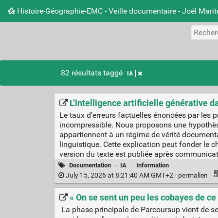
Histoire-Géographie-EMC - Veille documentaire - Joël Mari
82 résultats taggé
IA
L’intelligence artificielle générative
Le taux d’erreurs factuelles énoncées par le
incompressible. Nous proposons une hypothèse 
appartiennent à un régime de vérité document
linguistique. Cette explication peut fonder l
version du texte est publiée après communicati
Documentation
·
IA
·
Information
July 15, 2026 at 8:21:40 AM GMT+2 ·
permalien
·
« On se sent un peu les cobayes de ce
La phase principale de Parcoursup vient de se