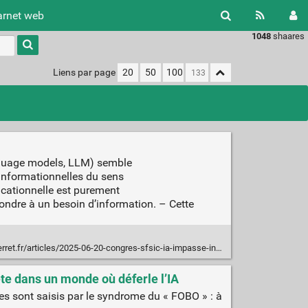
arnet web
1048
shaares
Type 1 or
more
characters
Liens par page
20
50
100
for
results.
anguage models, LLM) semble
 informationnelles du sens
cationnelle est purement
ondre à un besoin d’information. – Cette
fr/articles/2025-06-20-congres-sfsic-ia-impasse-informationnelle.html
te dans un monde où déferle l’IA
es sont saisis par le syndrome du « FOBO » : à