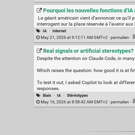
Pourquoi les nouvelles fonctions d’I
Le géant américain vient d’annoncer ce qu’il p
interrogent sur la place réservée à l’avenir aux l
IA
·
Internet
May 21, 2026 at 9:12:11 AM GMT+2 ·
permalien
·
Real signals or artificial stereotypes
Despite the attention on Claude Code, in many 
Which raises the question: how good it is at fin
To test it out, I asked Copilot to look at dif
responses.
Biais
·
IA
·
Stéréotypes
May 16, 2026 at 8:58:42 AM GMT+2 ·
permalien
·