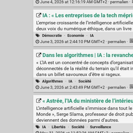
June 4, 2026 at 12:16:19 AM GMT+2 ·
permalien
·
IA : « Les entreprises de la tech mépris
L’emprise croissante de l’intelligence artificie
deux voix du numérique éthique, dans un livre 
Démocratie
·
Economie
·
IA
June 3, 2026 at 2:44:10 PM GMT+2 ·
permalien
·
Dans les algorithmes | IA : la revanch
« L’IA est un concentré de concepts d’organisa
déconnectés de la réalité du terrain qu’il était
dans un billet savoureux d’être si rageux.
Algorithmes
·
IA
·
Société
June 3, 2026 at 2:43:49 PM GMT+2 ·
permalien
·
« Astrée, l’IA du ministère de l’intér
L’intelligence artificielle s’immisce dans tout 
Monde », Serge Slama, professeur de droit publi
deviennent des données parmi d’autres.
IA
·
Libertés
·
Société
·
Surveillance