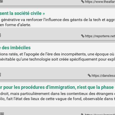
https://www.theatlantic.com/philosophy/2
ent la société civile »
lle générative va renforcer l’influence des géants de la tech et agg
en forme d’alerte.
https://reporterre.net/Le-boyc
e des imbéciles
tions ratés, et l’apogée de l’ère des incompétents, une époque 
 inévitable qu’une technologie soit créée spécifiquement pour expl
https://dansles
ieur pour les procédures d’immigration, n’est que la phas
le droit, mais particulièrement dans les contentieux des étrangers 
c, fait l’état des lieux de cette vague de fond, observable dans