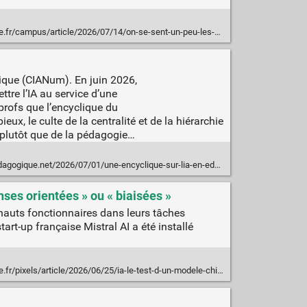
se-sent-un-peu-les-cobayes-de-ce-nouveau-monde-la-peur-des-jeunes-de-devenir-obsolete-dans-un-monde-ou-deferle-l-ia_6723252_4401467.html
rique (CIANum). En juin 2026,
ttre l’IA au service d’une
profs que l’encyclique du
x, le culte de la centralité et de la hiérarchie
e plutôt que de la pédagogie…
ogique.net/2026/07/01/une-encyclique-sur-lia-en-education/
nses orientées » ou « biaisées »
 hauts fonctionnaires dans leurs tâches
rt-up française Mistral AI a été installé
-le-test-d-un-modele-chinois-a-la-direction-generale-du-tresor-interrompu-a-cause-de-reponses-orientees-ou-biaisees_6715445_4408996.html