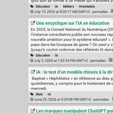
quoi bon se former à un métier qui n’existera p
Education
·
IA
·
Métiers
·
Orientation
July 15, 2026 at 8:20:17 AM GMT+2 ·
permalien
·
Une encyclique sur l’IA en éducation
En 2025, le Conseil National du Numérique (CNN
l’instance consultative publie son nouveau rappo
nouvelle ambition pour le système éducatif ». 
pape dans les kiosques de gares ? On peut y voi
(jusqu’à vouloir ordonner des référents IA dans
Education
·
IA
July 3, 2026 at 1:02:34 PM GMT+2 ·
permalien
·
IA : le test d’un modèle chinois à la 
Baptisé « HéphAIstos » en référence au dieu gr
quotidiennes, y compris pour le traitement de 
mercredi.
Biais
·
IA
June 25, 2026 at 9:29:08 PM GMT+2 ·
permalien
·
Les marques manipulent ChatGPT pour