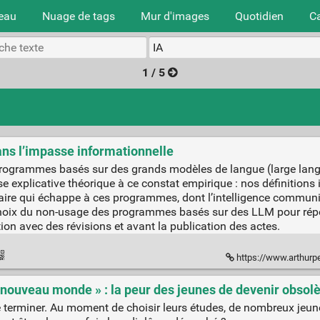
teau
Nuage de tags
Mur d'images
Quotidien
C
1 / 5
 dans l’impasse informationnelle
s programmes basés sur des grands modèles de langue (large l
explicative théorique à ce constat empirique : nos définitions
aire qui échappe à ces programmes, dont l’intelligence communi
e choix du non-usage des programmes basés sur des LLM pour rép
on avec des révisions et avant la publication des actes.
https://www.arthurperret.
 nouveau monde » : la peur des jeunes de devenir obsolè
 terminer. Au moment de choisir leurs études, de nombreux jeun