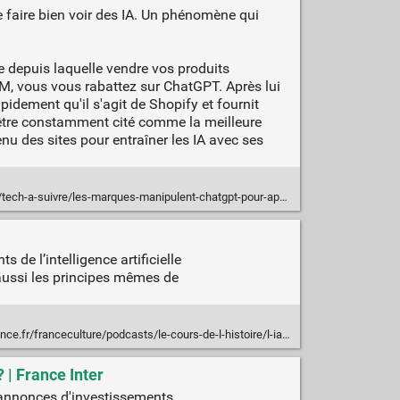
 faire bien voir des IA. Un phénomène qui
 depuis laquelle vendre vos produits
M, vous vous rabattez sur ChatGPT. Après lui
idement qu'il s'agit de Shopify et fournit
à être constamment cité comme la meilleure
enu des sites pour entraîner les IA avec ses
suivre/les-marques-manipulent-chatgpt-pour-apparaitre-dans-vos-resultats/
de l’intelligence artificielle
 aussi les principes mêmes de
ulture/podcasts/le-cours-de-l-histoire/l-ia-pour-l-histoire-succes-promesses-ecueils-8808890
 | France Inter
s annonces d'investissements