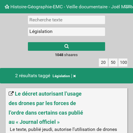
Histoire-Géographie-EMC - Veille documentaire - Joël Mari
Nuage de tags
Mur d'images
Quotidien
Carnet 
Type 1 or more
characters for
results.
1048
shaares
20
50
100
2 résultats taggé
Législation
Le décret autorisant l’usage
des drones par les forces de
l’ordre dans certains cas publié
au « Journal officiel »
Le texte, publié jeudi, autorise l’utilisation de drones