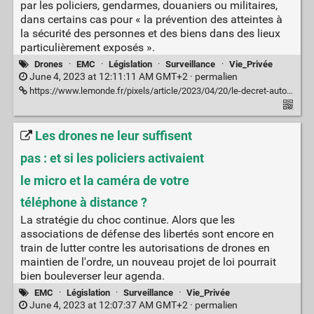
par les policiers, gendarmes, douaniers ou militaires,
dans certains cas pour « la prévention des atteintes à
la sécurité des personnes et des biens dans des lieux
particulièrement exposés ».
Drones
·
EMC
·
Législation
·
Surveillance
·
Vie_Privée
June 4, 2023 at 12:11:11 AM GMT+2 ·
permalien
https://www.lemonde.fr/pixels/article/2023/04/20/le-decret-autorisant-l-usage-des-drones-par-les-forces-de-l-ordre-dans-certains-cas-publie-au-journal-officiel_6170351_4408996.html
Les drones ne leur suffisent
pas : et si les policiers activaient
le micro et la caméra de votre
téléphone à distance ?
La stratégie du choc continue. Alors que les
associations de défense des libertés sont encore en
train de lutter contre les autorisations de drones en
maintien de l'ordre, un nouveau projet de loi pourrait
bien bouleverser leur agenda.
EMC
·
Législation
·
Surveillance
·
Vie_Privée
June 4, 2023 at 12:07:37 AM GMT+2 ·
permalien