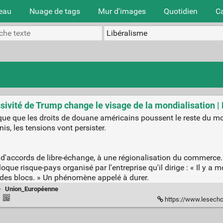
teau
Nuage de tags
Mur d'images
Quotidien
C
ssivité de Trump change le visage de la mondialisation |
ue que les droits de douane américains poussent le reste du mo
s, les tensions vont persister.
e d'accords de libre-échange, à une régionalisation du commerce
loque risque-pays organisé par l'entreprise qu'il dirige : « Il y 
r des blocs. » Un phénomène appelé à durer.
·
Union_Européenne
·
https://www.lesechos.fr/monde/enjeux-in