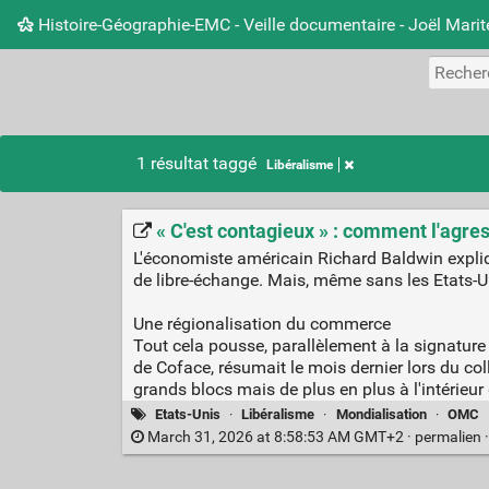
Histoire-Géographie-EMC - Veille documentaire - Joël Mari
1 résultat taggé
Libéralisme
« C'est contagieux » : comment l'agre
L'économiste américain Richard Baldwin expliq
de libre-échange. Mais, même sans les Etats-Uni
Une régionalisation du commerce
Tout cela pousse, parallèlement à la signatur
de Coface, résumait le mois dernier lors du col
grands blocs mais de plus en plus à l'intérieu
Etats-Unis
·
Libéralisme
·
Mondialisation
·
OMC
March 31, 2026 at 8:58:53 AM GMT+2 ·
permalien