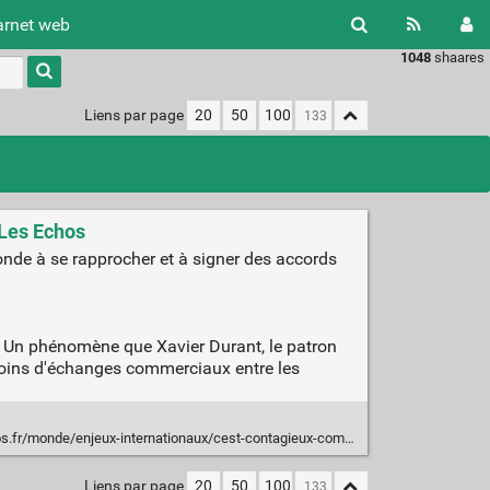
arnet web
1048
shaares
Type 1 or
more
characters
Liens par page
20
50
100
for
results.
 Les Echos
nde à se rapprocher et à signer des accords
. Un phénomène que Xavier Durant, le patron
a moins d'échanges commerciaux entre les
ternationaux/cest-contagieux-comment-lagressivite-de-trump-change-le-visage-de-la-mondialisation-2223841
Liens par page
20
50
100