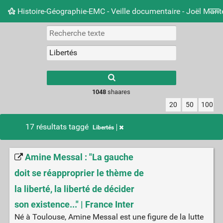
Histoire-Géographie-EMC - Veille documentaire - Joël Mari
Nuage de tags
Mur d'images
Quotidien
Carnet 
Type 1 or more
characters for
results.
1048
shaares
20
50
100
17 résultats taggé
Libertés
Amine Messal : "La gauche
doit se réapproprier le thème de
la liberté, la liberté de décider
son existence..." | France Inter
Né à Toulouse, Amine Messal est une figure de la lutte