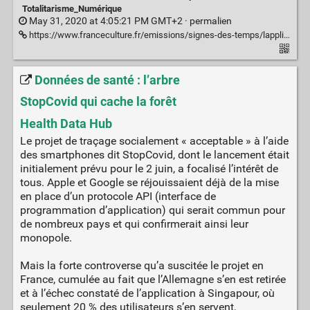
Totalitarisme_Numérique
May 31, 2020 at 4:05:21 PM GMT+2 ·
permalien
https://www.franceculture.fr/emissions/signes-des-temps/lapplication-stop-covid-et-la-mise-en-algorithmes-de-nos-corps
Données de santé : l’arbre
StopCovid qui cache la forêt
Health Data Hub
Le projet de traçage socialement « acceptable » à l’aide
des smartphones dit StopCovid, dont le lancement était
initialement prévu pour le 2 juin, a focalisé l’intérêt de
tous. Apple et Google se réjouissaient déjà de la mise
en place d’un protocole API (interface de
programmation d’application) qui serait commun pour
de nombreux pays et qui confirmerait ainsi leur
monopole.
Mais la forte controverse qu’a suscitée le projet en
France, cumulée au fait que l’Allemagne s’en est retirée
et à l’échec constaté de l’application à Singapour, où
seulement 20 % des utilisateurs s’en servent,