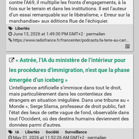
contre l'A69, il multiplie les fronts d'engagements, à la
fois sur le terrain et dans les institutions. Il est l'auteur
d'un essai remarquable sur le libéralisme, « Erreur sur la
marchandise» aux éditions Rue de l'échiquier.
Libertés
June 13, 2026 at 1:49:30 PM GMT+2 ·
permalien
https://www.radiofrance.fr/franceinter/podcasts/la-terre-au-carre/la-terre-au-carre-du-vendredi-15-mai-2026-8981597
« Astrée, l’IA du ministère de l’intérieur pour
les procédures d’immigration, n’est que la phase
émergée d’un iceberg »
L’intelligence artificielle s’immisce dans tout le droit,
mais particulièrement dans les contentieux des
étrangers en situation irrégulière. Dans une tribune au «
Monde », Serge Slama, professeur de droit public, fait
l’état des lieux de cette vague de fond, observable dans
tout l’Occident, où des destins humains deviennent des
données parmi d’autres.
IA
·
Libertés
·
Société
·
Surveillance
May 31, 2026 at 11:52:26 AM GMT+2 ·
permalien