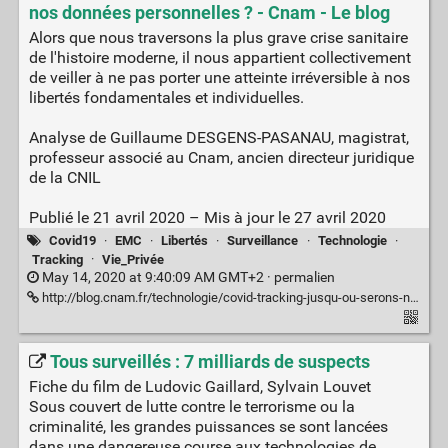
nos données personnelles ? - Cnam - Le blog
Alors que nous traversons la plus grave crise sanitaire
de l'histoire moderne, il nous appartient collectivement
de veiller à ne pas porter une atteinte irréversible à nos
libertés fondamentales et individuelles.
Analyse de Guillaume DESGENS-PASANAU, magistrat,
professeur associé au Cnam, ancien directeur juridique
de la CNIL
Publié le 21 avril 2020 – Mis à jour le 27 avril 2020
Covid19
·
EMC
·
Libertés
·
Surveillance
·
Technologie
·
Tracking
·
Vie_Privée
May 14, 2020 at 9:40:09 AM GMT+2 ·
permalien
http://blog.cnam.fr/technologie/covid-tracking-jusqu-ou-serons-nous-collectivement-prets-a-abdiquer-la-protection-de-nos-donnees-personnelles--1161263.kjsp?RH=ACCUEIL
Tous surveillés : 7 milliards de suspects
Fiche du film de Ludovic Gaillard, Sylvain Louvet
Sous couvert de lutte contre le terrorisme ou la
criminalité, les grandes puissances se sont lancées
dans une dangereuse course aux technologies de