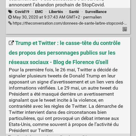
annoncent l’abandon prochain de StopCovid.
Covid19
·
EMC
·
Libertés
·
Santé
·
Surveillance
May 30, 2020 at 9:37:43 AM GMT+2 ·
permalien
https://theconversation.com/donnees-de-sante-larbre-stopcovid-qui-cache-la-foret-health-data-hub-138852#Echobox=1590672775
Trump et Twitter : le casse-tête du contrôle
des propos des personnages publics sur les
réseaux sociaux - Blog de Florence G'sell
Pour la première fois, le 26 mai, Twitter a décidé de
signaler plusieurs tweets de Donald Trump en leur
apposant un signe d’avertissement et un lien vers des
informations vérifiées. Le 29 mai, un autre tweet du
Président a été masqué derrière un avertissement
signalant que le tweet incite à la violence, en
contrariété avec les règles de Twitter. La démarche de
Twitter intervient dans des circonstances bien
particulières, qui ont provoqué un débat intense aux
Etats-Unis, comme souvent à propos de l’activité du
Président sur Twitter.