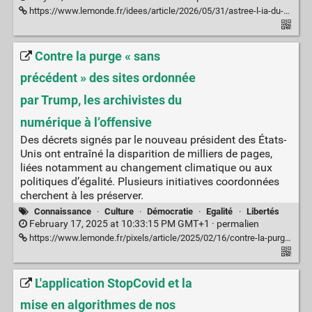
https://www.lemonde.fr/idees/article/2026/05/31/astree-l-ia-du-ministere-de-l-interieur-pour-les-procedures-d-immigration-n-est-que-la-phase-emergee-d-un-iceberg_6695560_3232.html
Contre la purge « sans
précédent » des sites ordonnée
par Trump, les archivistes du
numérique à l’offensive
Des décrets signés par le nouveau président des États-
Unis ont entraîné la disparition de milliers de pages,
liées notamment au changement climatique ou aux
politiques d’égalité. Plusieurs initiatives coordonnées
cherchent à les préserver.
Connaissance
·
Culture
·
Démocratie
·
Egalité
·
Libertés
February 17, 2025 at 10:33:15 PM GMT+1 ·
permalien
https://www.lemonde.fr/pixels/article/2025/02/16/contre-la-purge-sans-precedent-des-sites-gouvernementaux-ordonnee-par-trump-les-archivistes-du-numerique-a-l-offensive_6549807_4408996.html
L'application StopCovid et la
mise en algorithmes de nos