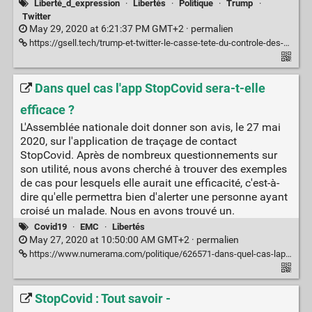
Liberté_d_expression
·
Libertés
·
Politique
·
Trump
·
Twitter
May 29, 2020 at 6:21:37 PM GMT+2 ·
permalien
https://gsell.tech/trump-et-twitter-le-casse-tete-du-controle-des-propos-des-personnages-publics-sur-les-reseaux-sociaux/
Dans quel cas l'app StopCovid sera-t-elle
efficace ?
L'Assemblée nationale doit donner son avis, le 27 mai
2020, sur l'application de traçage de contact
StopCovid. Après de nombreux questionnements sur
son utilité, nous avons cherché à trouver des exemples
de cas pour lesquels elle aurait une efficacité, c'est-à-
dire qu'elle permettra bien d'alerter une personne ayant
croisé un malade. Nous en avons trouvé un.
Covid19
·
EMC
·
Libertés
May 27, 2020 at 10:50:00 AM GMT+2 ·
permalien
https://www.numerama.com/politique/626571-dans-quel-cas-lapp-stopcovid-sera-t-elle-efficace.html
StopCovid : Tout savoir -