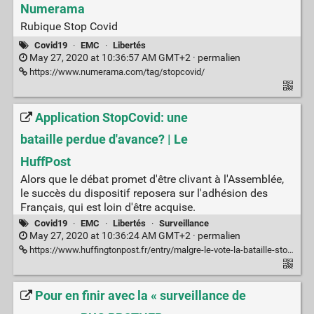
Numerama
Rubique Stop Covid
Covid19
·
EMC
·
Libertés
May 27, 2020 at 10:36:57 AM GMT+2 ·
permalien
https://www.numerama.com/tag/stopcovid/
Application StopCovid: une
bataille perdue d'avance? | Le
HuffPost
Alors que le débat promet d'être clivant à l'Assemblée,
le succès du dispositif reposera sur l'adhésion des
Français, qui est loin d'être acquise.
Covid19
·
EMC
·
Libertés
·
Surveillance
May 27, 2020 at 10:36:24 AM GMT+2 ·
permalien
https://www.huffingtonpost.fr/entry/malgre-le-vote-la-bataille-stopcovid-est-elle-perdue-davance_fr_5ecd3602c5b67f9b9befbe93
Pour en finir avec la « surveillance de