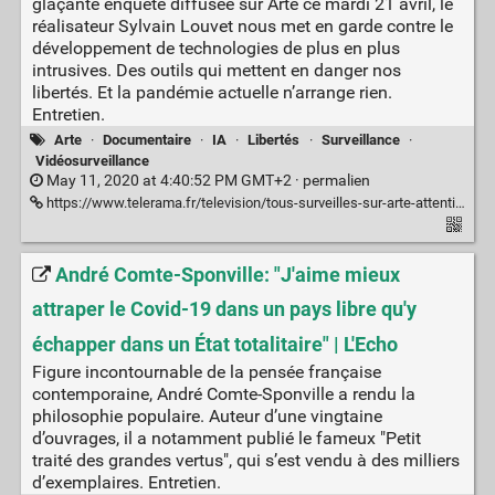
glaçante enquête diffusée sur Arte ce mardi 21 avril, le
réalisateur Sylvain Louvet nous met en garde contre le
développement de technologies de plus en plus
intrusives. Des outils qui mettent en danger nos
libertés. Et la pandémie actuelle n’arrange rien.
Entretien.
Arte
·
Documentaire
·
IA
·
Libertés
·
Surveillance
·
Vidéosurveillance
May 11, 2020 at 4:40:52 PM GMT+2 ·
permalien
https://www.telerama.fr/television/tous-surveilles-sur-arte-attention-a-cette-societe-du-tout-securitaire-qui-se-dessine,n6628012.php
André Comte-Sponville: "J'aime mieux
attraper le Covid-19 dans un pays libre qu'y
échapper dans un État totalitaire" | L'Echo
Figure incontournable de la pensée française
contemporaine, André Comte-Sponville a rendu la
philosophie populaire. Auteur d’une vingtaine
d’ouvrages, il a notamment publié le fameux "Petit
traité des grandes vertus", qui s’est vendu à des milliers
d’exemplaires. Entretien.