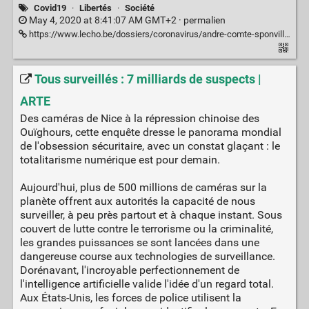
Covid19
·
Libertés
·
Société
May 4, 2020 at 8:41:07 AM GMT+2 ·
permalien
https://www.lecho.be/dossiers/coronavirus/andre-comte-sponville-j-aime-mieux-attraper-le-covid-19-dans-un-pays-libre-qu-y-echapper-dans-un-etat-totalitaire/10221597.html
Tous surveillés : 7 milliards de suspects |
ARTE
Des caméras de Nice à la répression chinoise des
Ouïghours, cette enquête dresse le panorama mondial
de l'obsession sécuritaire, avec un constat glaçant : le
totalitarisme numérique est pour demain.
Aujourd'hui, plus de 500 millions de caméras sur la
planète offrent aux autorités la capacité de nous
surveiller, à peu près partout et à chaque instant. Sous
couvert de lutte contre le terrorisme ou la criminalité,
les grandes puissances se sont lancées dans une
dangereuse course aux technologies de surveillance.
Dorénavant, l'incroyable perfectionnement de
l'intelligence artificielle valide l'idée d'un regard total.
Aux États-Unis, les forces de police utilisent la