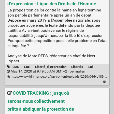
d’expression - Ligue des Droits de l'Homme
La proposition de loi contre la haine en ligne termine
son périple parlementaire après un an de débat.
Déposé en mars 2019 à l’Assemblée nationale, sous
procédure accélérée, le texte défendu par la députée
Laëtitia Avia vient bouleverser le régime de
responsabilité, jusqu’à menacer la liberté d’expression.
Pourquoi cette proposition pose-t-elle problème en l’état
et inquiète ?
Analyse de Marc REES, rédacteur en chef de Next
INpact
EMC
·
LDH
·
Liberté_d_expression
·
Libertés
·
Loi
May 14, 2020 at 9:49:05 AM GMT+2 ·
permalien
https://www.ldh-france.org/wp-content/uploads/2020/04/HL189-Dossier-6.-La-loi-Avia-risqu%C3%A9e-pour-la-libert%C3%A9-dexpression.pdf
COVID TRACKING : jusqu'où
serons-nous collectivement
prêts à abdiquer la protection de