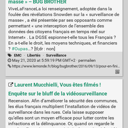
masse » – BUG BROTHER
ViveLaFranceLa loi renseignement, adoptée dans la
foulée des révélations Snowden sur la « surveillance de
masse« , a été présentée par ses opposants comme
permettant « une interception de l’ensemble des
données des citoyens français en temps réel sur
Internet« . La DGSE espionne-t-elle tous les Français ?
En a-t-elle le droit, les moyens techniques, et financiers
?
#Oupas
…? [tl;dr : non]
EMC
·
Libertés
·
Surveillance
May 21, 2020 at 5:59:19 PM GMT+2 ·
permalien
https://www.lemonde.fr/blog/bugbrother/2016/09/13/pour-en-finir-avec-la-surveillance-de-masse/
Laurent Mucchielli, Vous êtes filmés !
Enquête sur le bluff de la vidéosurveillance
Recension. Afin d’améliorer la sécurité des communes,
les élus français multiplient l’installation de vidéos de
surveillance dans les rues. Cela laisse supposer
qu’elles sont un moyen efficace pour lutter contre les
infractions et la délinquance. Or, quand on regarde le