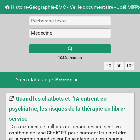
Histoire-Géographie-EMC - Veille documentaire - Joël Mari
Nuage de tags
Mur d'images
Quotidien
Carnet 
Type 1 or more
characters for
results.
1048
shaares
20
50
100
2 résultats taggé
Médecine
Quand les chatbots et l’IA entrent en
psychiatrie, les risques de la thérapie en libre-
service
Des dizaines de millions de personnes utilisent les
chatbots de type ChatGPT pour partager leur mal-être
et la communauté scientifique alerte sur les risques