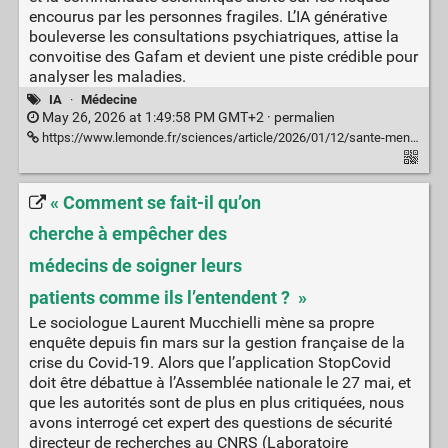
encourus par les personnes fragiles. L’IA générative
bouleverse les consultations psychiatriques, attise la
convoitise des Gafam et devient une piste crédible pour
analyser les maladies.
IA
·
Médecine
May 26, 2026 at 1:49:58 PM GMT+2 ·
permalien
https://www.lemonde.fr/sciences/article/2026/01/12/sante-mentale-quand-les-chatbots-et-l-ia-entrent-en-psychiatrie-les-risques-de-la-therapie-en-libre-service_6661523_1650684.html
« Comment se fait-il qu’on
cherche à empêcher des
médecins de soigner leurs
patients comme ils l’entendent ? »
Le sociologue Laurent Mucchielli mène sa propre
enquête depuis fin mars sur la gestion française de la
crise du Covid-19. Alors que l’application StopCovid
doit être débattue à l’Assemblée nationale le 27 mai, et
que les autorités sont de plus en plus critiquées, nous
avons interrogé cet expert des questions de sécurité
directeur de recherches au CNRS (Laboratoire