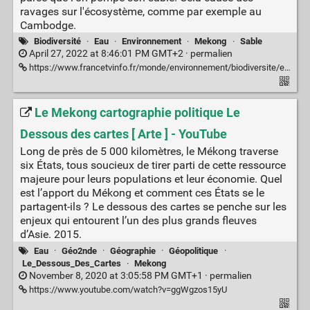
ravages sur l'écosystème, comme par exemple au
Cambodge.
Biodiversité
·
Eau
·
Environnement
·
Mekong
·
Sable
April 27, 2022 at 8:46:01 PM GMT+2 ·
permalien
https://www.francetvinfo.fr/monde/environnement/biodiversite/environnement-le-sable-du-fleuve-mekong-est-pille-fragilisant-les-ecosystemes_5102674.html#xtor=CS2-765-[twitter]-
Le Mekong cartographie politique Le
Dessous des cartes [ Arte ] - YouTube
Long de près de 5 000 kilomètres, le Mékong traverse
six États, tous soucieux de tirer parti de cette ressource
majeure pour leurs populations et leur économie. Quel
est l’apport du Mékong et comment ces États se le
partagent-ils ? Le dessous des cartes se penche sur les
enjeux qui entourent l’un des plus grands fleuves
d’Asie. 2015.
Eau
·
Géo2nde
·
Géographie
·
Géopolitique
·
Le_Dessous_Des_Cartes
·
Mekong
November 8, 2020 at 3:05:58 PM GMT+1 ·
permalien
https://www.youtube.com/watch?v=ggWgzos15yU