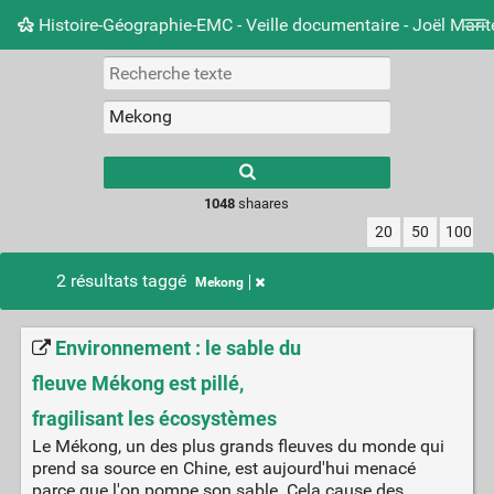
Histoire-Géographie-EMC - Veille documentaire - Joël Mari
Nuage de tags
Mur d'images
Quotidien
Carnet 
Type 1 or more
characters for
results.
1048
shaares
20
50
100
2 résultats taggé
Mekong
Environnement : le sable du
fleuve Mékong est pillé,
fragilisant les écosystèmes
Le Mékong, un des plus grands fleuves du monde qui
prend sa source en Chine, est aujourd'hui menacé
parce que l'on pompe son sable. Cela cause des