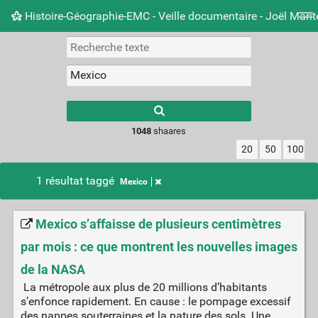
Histoire-Géographie-EMC - Veille documentaire - Joël Mari
Nuage de tags
Mur d'images
Quotidien
Carnet 
Type 1 or more
characters for
results.
1048
shaares
20
50
100
1 résultat taggé
Mexico
Mexico s’affaisse de plusieurs centimètres
par mois : ce que montrent les nouvelles images
de la NASA
La métropole aux plus de 20 millions d’habitants
s’enfonce rapidement. En cause : le pompage excessif
des nappes souterraines et la nature des sols. Une