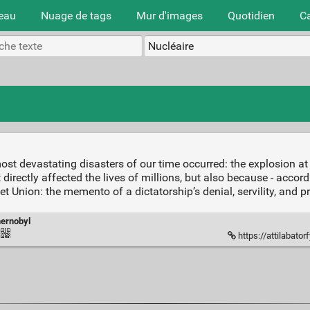
teau
Nuage de tags
Mur d'images
Quotidien
C
most devastating disasters of our time occurred: the explosion a
directly affected the lives of millions, but also because - accord
et Union: the memento of a dictatorship’s denial, servility, an
ernobyl
https://attilabato