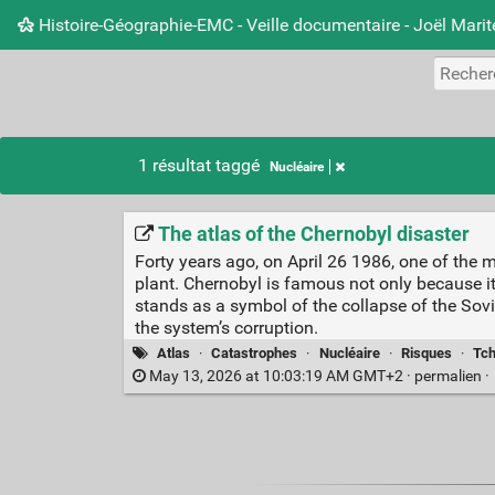
Histoire-Géographie-EMC - Veille documentaire - Joël Mari
1 résultat taggé
Nucléaire
The atlas of the Chernobyl disaster
Forty years ago, on April 26 1986, one of the 
plant. Chernobyl is famous not only because it 
stands as a symbol of the collapse of the Sovi
the system’s corruption.
Atlas
·
Catastrophes
·
Nucléaire
·
Risques
·
Tch
May 13, 2026 at 10:03:19 AM GMT+2 ·
permalien
·