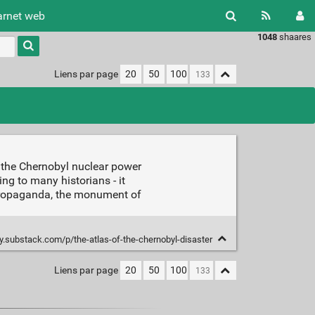
arnet web
1048
shaares
Type 1 or
more
characters
Liens par page
20
50
100
for
results.
t the Chernobyl nuclear power
ing to many historians - it
d propaganda, the monument of
rfy.substack.com/p/the-atlas-of-the-chernobyl-disaster
Liens par page
20
50
100