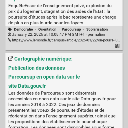
EnquêteEssor de l’enseignement privé, explosion du
prix du logement, stagnation des aides de l’Etat : la
poursuite d’études après le bac représente une charge
de plus en plus lourde pour les foyers.
Démocratie
·
Orientation
·
Parcoursup
·
Scolarisation
January 22, 2026 at 10:08:47 PM GMT+1 ·
permalien
https://www.lemonde.fr/campus/article/2026/01/22/on-pourra-lui-payer-une-annee-d-ecole-privee-mais-pas-plus-pour-les-familles-la-difficile-equation-du-financement-des-etudes-superieures_6663612_4401467.html
Cartographie numérique:
Publication des données
Parcoursup en open data sur le
site Data.gouv.fr
Les données de Parcoursup sont désormais
accessibles en open data sur le site Data.gouv.fr pour
les années 2018 à 2022. Ces jeux de données
présentent les voeux de poursuite d’études et de
réorientation dans l’enseignement supérieur ainsi que
les propositions des établissements pour chaque
formation. Les données sont disponibles sous forme