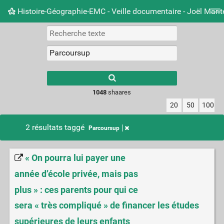
Histoire-Géographie-EMC - Veille documentaire - Joël Mari
Nuage de tags
Mur d'images
Quotidien
Carnet 
Type 1 or more
characters for
results.
1048
shaares
20
50
100
2 résultats taggé
Parcoursup
« On pourra lui payer une
année d’école privée, mais pas
plus » : ces parents pour qui ce
sera « très compliqué » de financer les études
supérieures de leurs enfants