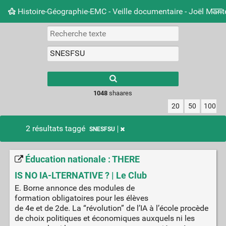
Histoire-Géographie-EMC - Veille documentaire - Joël Mari
Nuage de tags
Mur d'images
Quotidien
Carnet 
Type 1 or more
characters for
results.
1048
shaares
20
50
100
2 résultats taggé
SNESFSU
Éducation nationale : THERE
IS NO IA-LTERNATIVE ? | Le Club
E. Borne annonce des modules de
formation obligatoires pour les élèves
de 4e et de 2de. La “révolution” de l’IA à l’école procède
de choix politiques et économiques auxquels ni les