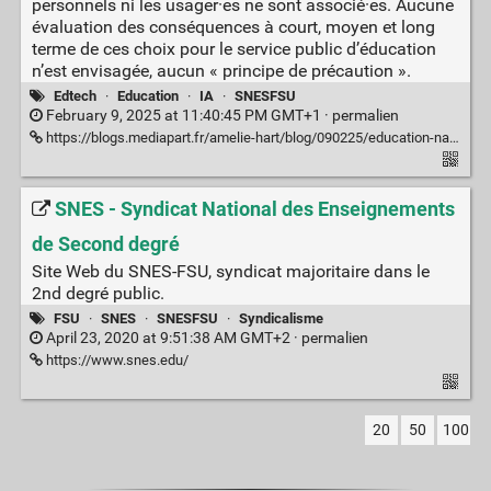
personnels ni les usager·es ne sont associé·es. Aucune
évaluation des conséquences à court, moyen et long
terme de ces choix pour le service public d’éducation
n’est envisagée, aucun « principe de précaution ».
Edtech
·
Education
·
IA
·
SNESFSU
February 9, 2025 at 11:40:45 PM GMT+1 ·
permalien
https://blogs.mediapart.fr/amelie-hart/blog/090225/education-nationale-there-no-ia-lternative
SNES - Syndicat National des Enseignements
de Second degré
Site Web du SNES-FSU, syndicat majoritaire dans le
2nd degré public.
FSU
·
SNES
·
SNESFSU
·
Syndicalisme
April 23, 2020 at 9:51:38 AM GMT+2 ·
permalien
https://www.snes.edu/
20
50
100