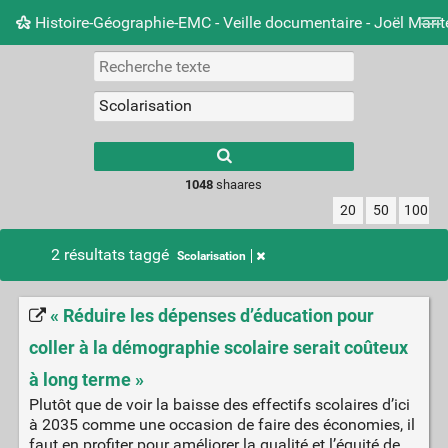
Histoire-Géographie-EMC - Veille documentaire - Joël Mari
Nuage de tags
Mur d'images
Quotidien
Carnet 
Type 1 or more
characters for
results.
1048
shaares
20
50
100
2 résultats taggé
Scolarisation
« Réduire les dépenses d’éducation pour
coller à la démographie scolaire serait coûteux
à long terme »
Plutôt que de voir la baisse des effectifs scolaires d’ici
à 2035 comme une occasion de faire des économies, il
faut en profiter pour améliorer la qualité et l’équité de