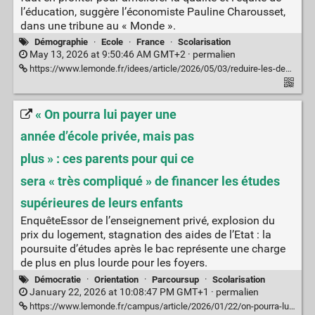
l’éducation, suggère l’économiste Pauline Charousset,
dans une tribune au « Monde ».
Démographie
·
Ecole
·
France
·
Scolarisation
May 13, 2026 at 9:50:46 AM GMT+2 ·
permalien
https://www.lemonde.fr/idees/article/2026/05/03/reduire-les-depenses-d-education-pour-coller-a-la-demographie-scolaire-serait-couteux-a-long-terme_6685236_3232.html
« On pourra lui payer une
année d’école privée, mais pas
plus » : ces parents pour qui ce
sera « très compliqué » de financer les études
supérieures de leurs enfants
EnquêteEssor de l’enseignement privé, explosion du
prix du logement, stagnation des aides de l’Etat : la
poursuite d’études après le bac représente une charge
de plus en plus lourde pour les foyers.
Démocratie
·
Orientation
·
Parcoursup
·
Scolarisation
January 22, 2026 at 10:08:47 PM GMT+1 ·
permalien
https://www.lemonde.fr/campus/article/2026/01/22/on-pourra-lui-payer-une-annee-d-ecole-privee-mais-pas-plus-pour-les-familles-la-difficile-equation-du-financement-des-etudes-superieures_6663612_4401467.html