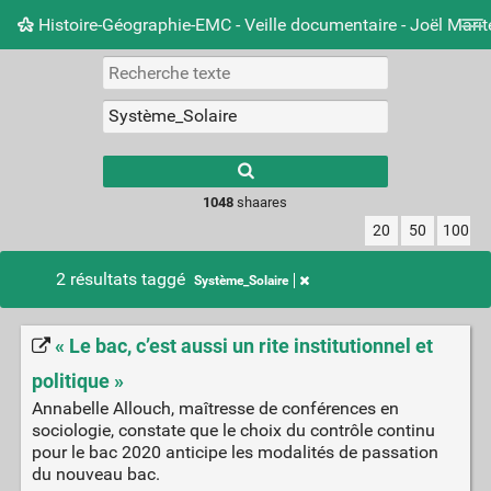
Histoire-Géographie-EMC - Veille documentaire - Joël Mari
Nuage de tags
Mur d'images
Quotidien
Carnet 
Type 1 or more
characters for
results.
1048
shaares
20
50
100
2 résultats taggé
Système_Solaire
« Le bac, c’est aussi un rite institutionnel et
politique »
Annabelle Allouch, maîtresse de conférences en
sociologie, constate que le choix du contrôle continu
pour le bac 2020 anticipe les modalités de passation
du nouveau bac.