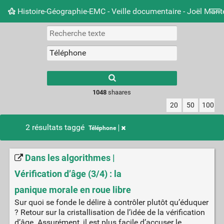
Histoire-Géographie-EMC - Veille documentaire - Joël Mari
Nuage de tags
Mur d'images
Quotidien
Carnet 
Type 1 or more
characters for
results.
1048
shaares
20
50
100
2 résultats taggé
Téléphone
Dans les algorithmes |
Vérification d’âge (3/4) : la
panique morale en roue libre
Sur quoi se fonde le délire à contrôler plutôt qu’éduquer
? Retour sur la cristallisation de l’idée de la vérification
d’âge. Assurément, il est plus facile d’accuser le