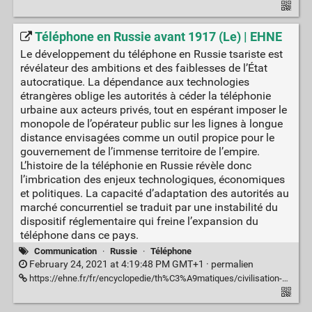
Téléphone en Russie avant 1917 (Le) | EHNE
Le développement du téléphone en Russie tsariste est
révélateur des ambitions et des faiblesses de l’État
autocratique. La dépendance aux technologies
étrangères oblige les autorités à céder la téléphonie
urbaine aux acteurs privés, tout en espérant imposer le
monopole de l’opérateur public sur les lignes à longue
distance envisagées comme un outil propice pour le
gouvernement de l’immense territoire de l’empire.
L’histoire de la téléphonie en Russie révèle donc
l’imbrication des enjeux technologiques, économiques
et politiques. La capacité d’adaptation des autorités au
marché concurrentiel se traduit par une instabilité du
dispositif réglementaire qui freine l’expansion du
téléphone dans ce pays.
Communication
·
Russie
·
Téléphone
February 24, 2021 at 4:19:48 PM GMT+1 ·
permalien
https://ehne.fr/fr/encyclopedie/th%C3%A9matiques/civilisation-mat%C3%A9rielle/entre-%C3%A9tats-et-entrepreneurs%C2%A0-territoires-et-sph%C3%A8res-de-l%C3%A9gitimit%C3%A9-des-entreprises-de-r%C3%A9seau-en/le-t%C3%A9l%C3%A9phone-en-russie-avant-1917